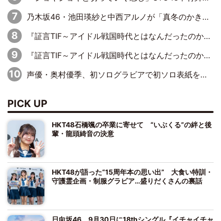
乃木坂46・池田瑛紗と中西アルノが「真冬のかき氷」騒動で火花散らす！ 因縁の裏にあるのは、逆境をともに“凌”ぐ似た者同士の絆
『証言TIF～アイドル戦国時代とはなんだったのか～』第11回：私立恵比寿中学・真山りか×安本彩花「TIFで10年ぶりのキョンシーメイクをしたら、場を完全に引かせてしまって。時代が変わったんだなって」
『証言TIF～アイドル戦国時代とはなんだったのか～』第6回：でんぱ組.inc・古川未鈴×相沢梨紗「『ハロプロやりたかったな』って言ったら、夢眠ねむさんに『てめえはでんぱ組．incなんだよ！』って肩パンされて(笑)」
声優・奥村優季、初ソログラビアで初ソロ表紙を飾る！ 初めて見せる表情や、声優を志したきっかけなどを語った必読のインタビューを掲載
PICK UP
HKT48石橋颯の卒業に寄せて “いぶくる”の絆と後
輩・龍頭綺音の決意
HKT48が語った“15周年本の思い出” 大食い特訓・
守護霊企画・制服グラビア…盛りだくさんの裏話
日向坂46、9月30日に18thシングル『イチャイチャ