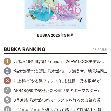
BUBKA 2025年5月号
BUBKA RANKING
17:30更新
乃木坂46金川紗耶『rienda』26AW LOOKモデルに就任
“福太郎愛”で話題…乃木坂46一ノ瀬美空、地元福岡『めんべい25周年トップサポーター』に就任
井上和の“やる気フォント”にも注目 乃木坂46が挑んだ書道パフォーマンスの舞台裏
AKB48が歌で魅せた新公演『夢のポップスター』 初日から全身全霊のステージ
3号連続“乃木坂46祭り” ラストを飾るのは賀喜遥香…5年ぶりの登場に「5年分大人になった私を見ていただけたら」
「ジョキジョキと切っていく感じ」STU48中村舞、新しい挑戦は自らの手で