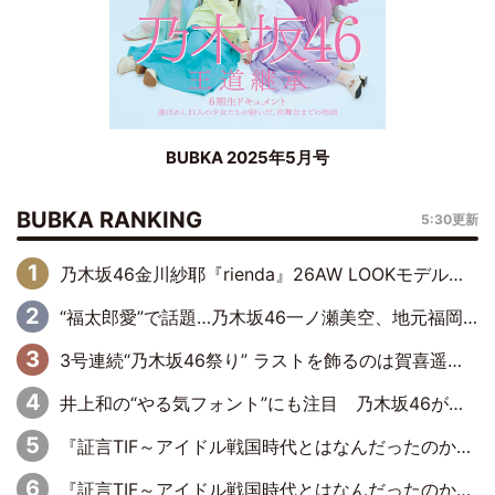
BUBKA 2025年5月号
BUBKA RANKING
5:30更新
乃木坂46金川紗耶『rienda』26AW LOOKモデルに就任
“福太郎愛”で話題…乃木坂46一ノ瀬美空、地元福岡『めんべい25周年トップサポーター』に就任
3号連続“乃木坂46祭り” ラストを飾るのは賀喜遥香…5年ぶりの登場に「5年分大人になった私を見ていただけたら」
井上和の“やる気フォント”にも注目 乃木坂46が挑んだ書道パフォーマンスの舞台裏
『証言TIF～アイドル戦国時代とはなんだったのか～』第6回：でんぱ組.inc・古川未鈴×相沢梨紗「『ハロプロやりたかったな』って言ったら、夢眠ねむさんに『てめえはでんぱ組．incなんだよ！』って肩パンされて(笑)」
『証言TIF～アイドル戦国時代とはなんだったのか～』第11回：私立恵比寿中学・真山りか×安本彩花「TIFで10年ぶりのキョンシーメイクをしたら、場を完全に引かせてしまって。時代が変わったんだなって」