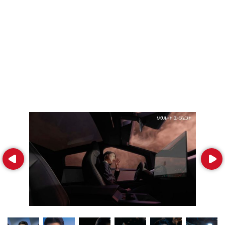
Prev
Next