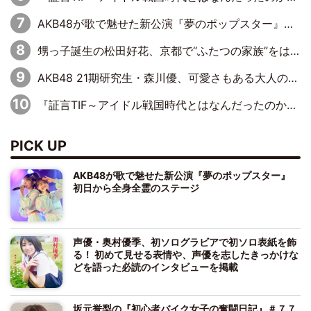
AKB48が歌で魅せた新公演『夢のポップスター』 初日から全身全霊のステージ
甥っ子誕生の松田好花、京都で“ふたつの家族”をはしご！ “母”黒谷友香に見送られ、“父”松岡昌宏とはハシゴ酒
AKB48 21期研究生・森川優、可愛さもある大人の女性に
『証言TIF～アイドル戦国時代とはなんだったのか～』第10回：さくら学院・武藤彩未×飯田らうら「正直、中3で辞めるというのを信じてなくて。そう言われてはいたけど、嘘でしょって」
PICK UP
AKB48が歌で魅せた新公演『夢のポップスター』
初日から全身全霊のステージ
声優・奥村優季、初ソログラビアで初ソロ表紙を飾
る！ 初めて見せる表情や、声優を志したきっかけな
どを語った必読のインタビューを掲載
坂元誉梨の『初心者バイク女子の奮闘日記』＃７７