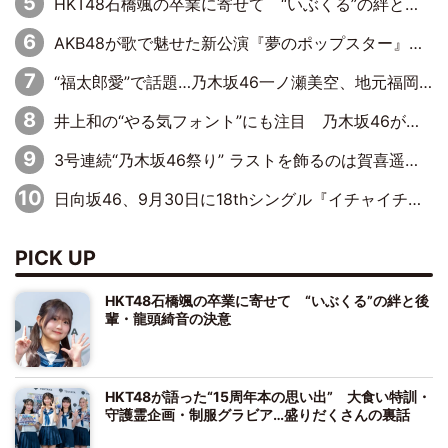
HKT48石橋颯の卒業に寄せて “いぶくる”の絆と後輩・龍頭綺音の決意
AKB48が歌で魅せた新公演『夢のポップスター』 初日から全身全霊のステージ
“福太郎愛”で話題…乃木坂46一ノ瀬美空、地元福岡『めんべい25周年トップサポーター』に就任
井上和の“やる気フォント”にも注目 乃木坂46が挑んだ書道パフォーマンスの舞台裏
3号連続“乃木坂46祭り” ラストを飾るのは賀喜遥香…5年ぶりの登場に「5年分大人になった私を見ていただけたら」
日向坂46、9月30日に18thシングル『イチャイチャ虫』の発売決定！ フォーメーションは『日向坂で会いましょう』にて発表
PICK UP
HKT48石橋颯の卒業に寄せて “いぶくる”の絆と後
輩・龍頭綺音の決意
HKT48が語った“15周年本の思い出” 大食い特訓・
守護霊企画・制服グラビア…盛りだくさんの裏話