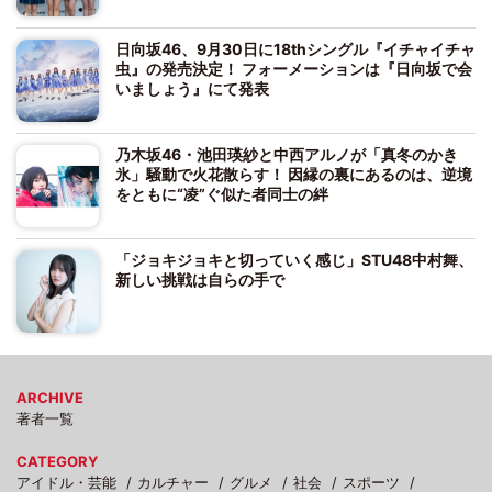
日向坂46、9月30日に18thシングル『イチャイチャ
虫』の発売決定！ フォーメーションは『日向坂で会
いましょう』にて発表
乃木坂46・池田瑛紗と中西アルノが「真冬のかき
氷」騒動で火花散らす！ 因縁の裏にあるのは、逆境
をともに“凌”ぐ似た者同士の絆
「ジョキジョキと切っていく感じ」STU48中村舞、
新しい挑戦は自らの手で
ARCHIVE
著者一覧
CATEGORY
アイドル・芸能
カルチャー
グルメ
社会
スポーツ