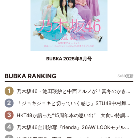
BUBKA 2025年5月号
BUBKA RANKING
5:30更新
乃木坂46・池田瑛紗と中西アルノが「真冬のかき氷」騒動で火花散らす！ 因縁の裏にあるのは、逆境をともに“凌”ぐ似た者同士の絆
「ジョキジョキと切っていく感じ」STU48中村舞、新しい挑戦は自らの手で
HKT48が語った“15周年本の思い出” 大食い特訓・守護霊企画・制服グラビア…盛りだくさんの裏話
乃木坂46金川紗耶『rienda』26AW LOOKモデルに就任