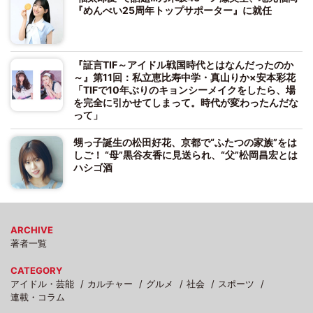
『めんべい25周年トップサポーター』に就任
『証言TIF～アイドル戦国時代とはなんだったのか
～』第11回：私立恵比寿中学・真山りか×安本彩花
「TIFで10年ぶりのキョンシーメイクをしたら、場
を完全に引かせてしまって。時代が変わったんだな
って」
甥っ子誕生の松田好花、京都で“ふたつの家族”をは
しご！ “母”黒谷友香に見送られ、“父”松岡昌宏とは
ハシゴ酒
ARCHIVE
著者一覧
CATEGORY
アイドル・芸能
カルチャー
グルメ
社会
スポーツ
連載・コラム