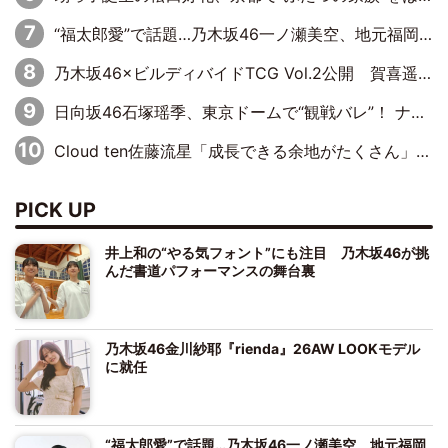
“福太郎愛”で話題…乃木坂46一ノ瀬美空、地元福岡『めんべい25周年トップサポーター』に就任
乃木坂46×ビルディバイドTCG Vol.2公開 賀喜遥香＆田村真佑が『京まふ』ステージに登壇
日向坂46石塚瑶季、東京ドームで“観戦バレ”！ ナイツ・塙も認めた「巨人に詳しすぎるアイドル」は元VENUSスクール生で杉内コーチ推し⁉
Cloud ten佐藤流星「成長できる余地がたくさん」、本田高優「何度見ても飽きない公演に」
PICK UP
井上和の“やる気フォント”にも注目 乃木坂46が挑
んだ書道パフォーマンスの舞台裏
乃木坂46金川紗耶『rienda』26AW LOOKモデル
に就任
“福太郎愛”で話題…乃木坂46一ノ瀬美空、地元福岡