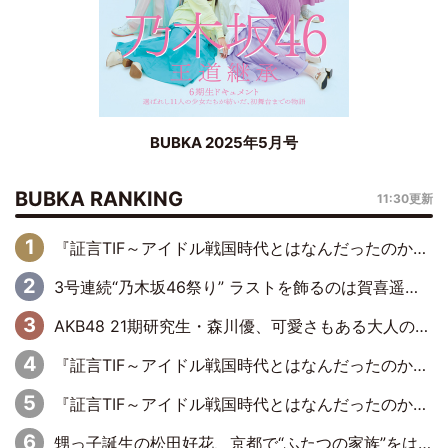
BUBKA 2025年5月号
BUBKA RANKING
11:30更新
『証言TIF～アイドル戦国時代とはなんだったのか～』第6回：でんぱ組.inc・古川未鈴×相沢梨紗「『ハロプロやりたかったな』って言ったら、夢眠ねむさんに『てめえはでんぱ組．incなんだよ！』って肩パンされて(笑)」
3号連続“乃木坂46祭り” ラストを飾るのは賀喜遥香…5年ぶりの登場に「5年分大人になった私を見ていただけたら」
AKB48 21期研究生・森川優、可愛さもある大人の女性に
『証言TIF～アイドル戦国時代とはなんだったのか～』第11回：私立恵比寿中学・真山りか×安本彩花「TIFで10年ぶりのキョンシーメイクをしたら、場を完全に引かせてしまって。時代が変わったんだなって」
『証言TIF～アイドル戦国時代とはなんだったのか～』第10回：さくら学院・武藤彩未×飯田らうら「正直、中3で辞めるというのを信じてなくて。そう言われてはいたけど、嘘でしょって」
甥っ子誕生の松田好花、京都で“ふたつの家族”をはしご！ “母”黒谷友香に見送られ、“父”松岡昌宏とはハシゴ酒