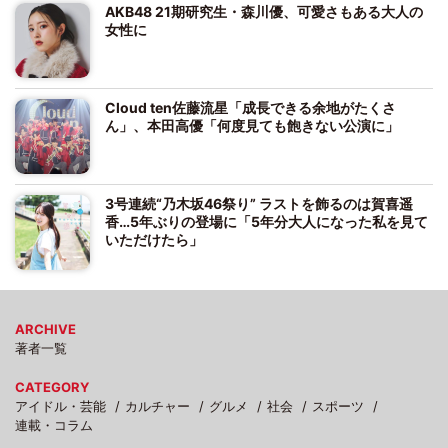
AKB48 21期研究生・森川優、可愛さもある大人の
女性に
Cloud ten佐藤流星「成長できる余地がたくさ
ん」、本田高優「何度見ても飽きない公演に」
3号連続“乃木坂46祭り” ラストを飾るのは賀喜遥
香…5年ぶりの登場に「5年分大人になった私を見て
いただけたら」
ARCHIVE
著者一覧
CATEGORY
アイドル・芸能
カルチャー
グルメ
社会
スポーツ
連載・コラム