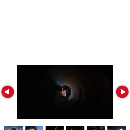
Prev
Next