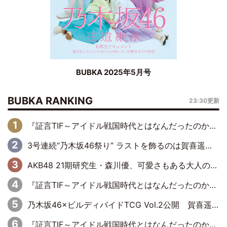
BUBKA 2025年5月号
BUBKA RANKING
23:30更新
『証言TIF～アイドル戦国時代とはなんだったのか～』第6回：でんぱ組.inc・古川未鈴×相沢梨紗「『ハロプロやりたかったな』って言ったら、夢眠ねむさんに『てめえはでんぱ組．incなんだよ！』って肩パンされて(笑)」
3号連続“乃木坂46祭り” ラストを飾るのは賀喜遥香…5年ぶりの登場に「5年分大人になった私を見ていただけたら」
AKB48 21期研究生・森川優、可愛さもある大人の女性に
『証言TIF～アイドル戦国時代とはなんだったのか～』第10回：さくら学院・武藤彩未×飯田らうら「正直、中3で辞めるというのを信じてなくて。そう言われてはいたけど、嘘でしょって」
乃木坂46×ビルディバイドTCG Vol.2公開 賀喜遥香＆田村真佑が『京まふ』ステージに登壇
『証言TIF～アイドル戦国時代とはなんだったのか～』第11回：私立恵比寿中学・真山りか×安本彩花「TIFで10年ぶりのキョンシーメイクをしたら、場を完全に引かせてしまって。時代が変わったんだなって」