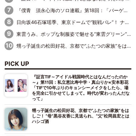
『僕青 須永心海のソロ連載』第18回：「バーゲンセールハンターみうな inしまむら」編
日向坂46石塚瑶季、東京ドームで“観戦バレ”！ ナイツ・塙も認めた「巨人に詳しすぎるアイドル」は元VENUSスクール生で杉内コーチ推し⁉
東雲うみ、ポップな制服姿で魅せる“東雲グリーン”の正体
甥っ子誕生の松田好花、京都で“ふたつの家族”をはしご！ “母”黒谷友香に見送られ、“父”松岡昌宏とはハシゴ酒
PICK UP
『証言TIF～アイドル戦国時代とはなんだったのか
～』第11回：私立恵比寿中学・真山りか×安本彩花
「TIFで10年ぶりのキョンシーメイクをしたら、場
を完全に引かせてしまって。時代が変わったんだな
って」
甥っ子誕生の松田好花、京都で“ふたつの家族”をは
しご！ “母”黒谷友香に見送られ、“父”松岡昌宏とは
ハシゴ酒