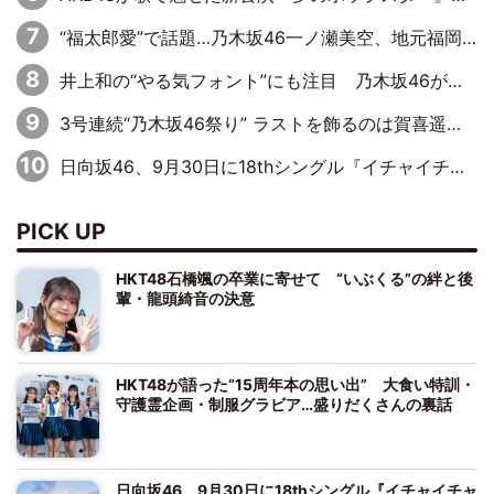
“福太郎愛”で話題…乃木坂46一ノ瀬美空、地元福岡『めんべい25周年トップサポーター』に就任
井上和の“やる気フォント”にも注目 乃木坂46が挑んだ書道パフォーマンスの舞台裏
3号連続“乃木坂46祭り” ラストを飾るのは賀喜遥香…5年ぶりの登場に「5年分大人になった私を見ていただけたら」
日向坂46、9月30日に18thシングル『イチャイチャ虫』の発売決定！ フォーメーションは『日向坂で会いましょう』にて発表
PICK UP
HKT48石橋颯の卒業に寄せて “いぶくる”の絆と後
輩・龍頭綺音の決意
HKT48が語った“15周年本の思い出” 大食い特訓・
守護霊企画・制服グラビア…盛りだくさんの裏話
日向坂46、9月30日に18thシングル『イチャイチャ