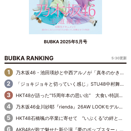
BUBKA 2025年5月号
BUBKA RANKING
5:30更新
乃木坂46・池田瑛紗と中西アルノが「真冬のかき氷」騒動で火花散らす！ 因縁の裏にあるのは、逆境をともに“凌”ぐ似た者同士の絆
「ジョキジョキと切っていく感じ」STU48中村舞、新しい挑戦は自らの手で
HKT48が語った“15周年本の思い出” 大食い特訓・守護霊企画・制服グラビア…盛りだくさんの裏話
乃木坂46金川紗耶『rienda』26AW LOOKモデルに就任
HKT48石橋颯の卒業に寄せて “いぶくる”の絆と後輩・龍頭綺音の決意
AKB48が歌で魅せた新公演『夢のポップスター』 初日から全身全霊のステージ