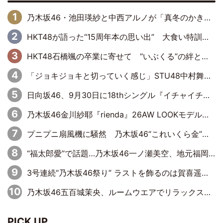
乃木坂46・池田瑛紗と中西アルノが「真冬のかき氷」騒動で火花散らす！ 因縁の裏にあるのは、逆境をともに“凌”ぐ似た者同士の絆
HKT48が語った“15周年本の思い出” 大食い特訓・守護霊企画・制服グラビア…盛りだくさんの裏話
HKT48石橋颯の卒業に寄せて “いぶくる”の絆と後輩・龍頭綺音の決意
「ジョキジョキと切っていく感じ」STU48中村舞、新しい挑戦は自らの手で
日向坂46、9月30日に18thシングル『イチャイチャ虫』の発売決定！ フォーメーションは『日向坂で会いましょう』にて発表
乃木坂46金川紗耶『rienda』26AW LOOKモデルに就任
プニプニ扇風機に騒然 乃木坂46“これいくら金”延長中は今回もわちゃわちゃ全開
“福太郎愛”で話題…乃木坂46一ノ瀬美空、地元福岡『めんべい25周年トップサポーター』に就任
3号連続“乃木坂46祭り” ラストを飾るのは賀喜遥香…5年ぶりの登場に「5年分大人になった私を見ていただけたら」
乃木坂46五百城茉央、ルームウエアでリラックス「今回のグラビアを見て成長を感じていただけるとうれしい」
PICK UP