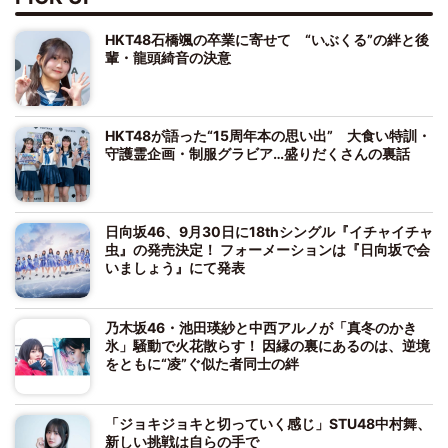
HKT48石橋颯の卒業に寄せて “いぶくる”の絆と後
輩・龍頭綺音の決意
HKT48が語った“15周年本の思い出” 大食い特訓・
守護霊企画・制服グラビア…盛りだくさんの裏話
日向坂46、9月30日に18thシングル『イチャイチャ
虫』の発売決定！ フォーメーションは『日向坂で会
いましょう』にて発表
乃木坂46・池田瑛紗と中西アルノが「真冬のかき
氷」騒動で火花散らす！ 因縁の裏にあるのは、逆境
をともに“凌”ぐ似た者同士の絆
「ジョキジョキと切っていく感じ」STU48中村舞、
新しい挑戦は自らの手で