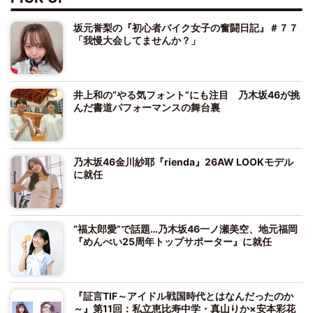
坂元誉梨の『初心者バイク女子の奮闘日記』＃７７
「我慢大会してませんか？」
井上和の“やる気フォント”にも注目 乃木坂46が挑
んだ書道パフォーマンスの舞台裏
乃木坂46金川紗耶『rienda』26AW LOOKモデル
に就任
“福太郎愛”で話題…乃木坂46一ノ瀬美空、地元福岡
『めんべい25周年トップサポーター』に就任
『証言TIF～アイドル戦国時代とはなんだったのか
～』第11回：私立恵比寿中学・真山りか×安本彩花