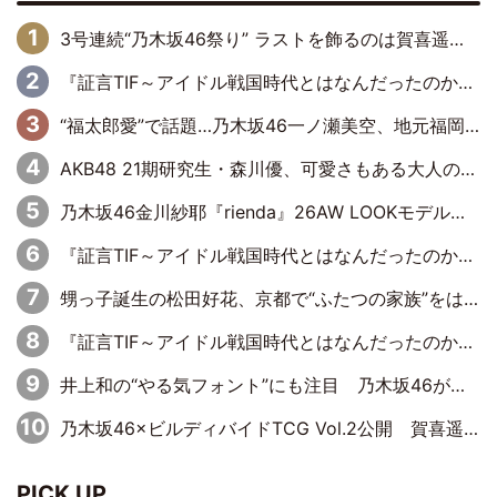
3号連続“乃木坂46祭り” ラストを飾るのは賀喜遥香…5年ぶりの登場に「5年分大人になった私を見ていただけたら」
『証言TIF～アイドル戦国時代とはなんだったのか～』第6回：でんぱ組.inc・古川未鈴×相沢梨紗「『ハロプロやりたかったな』って言ったら、夢眠ねむさんに『てめえはでんぱ組．incなんだよ！』って肩パンされて(笑)」
“福太郎愛”で話題…乃木坂46一ノ瀬美空、地元福岡『めんべい25周年トップサポーター』に就任
AKB48 21期研究生・森川優、可愛さもある大人の女性に
乃木坂46金川紗耶『rienda』26AW LOOKモデルに就任
『証言TIF～アイドル戦国時代とはなんだったのか～』第11回：私立恵比寿中学・真山りか×安本彩花「TIFで10年ぶりのキョンシーメイクをしたら、場を完全に引かせてしまって。時代が変わったんだなって」
甥っ子誕生の松田好花、京都で“ふたつの家族”をはしご！ “母”黒谷友香に見送られ、“父”松岡昌宏とはハシゴ酒
『証言TIF～アイドル戦国時代とはなんだったのか～』第10回：さくら学院・武藤彩未×飯田らうら「正直、中3で辞めるというのを信じてなくて。そう言われてはいたけど、嘘でしょって」
井上和の“やる気フォント”にも注目 乃木坂46が挑んだ書道パフォーマンスの舞台裏
乃木坂46×ビルディバイドTCG Vol.2公開 賀喜遥香＆田村真佑が『京まふ』ステージに登壇
PICK UP