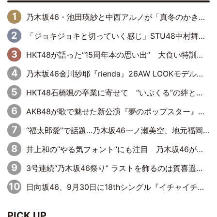
乃木坂46・池田瑛紗と中西アルノが「真冬のかき氷」騒動で火花散らす！ 因縁の裏にあるのは、逆境をともに“凌”ぐ似た者同士の絆
「ジョキジョキと切っていく感じ」STU48中村舞、新しい挑戦は自らの手で
HKT48が語った“15周年本の思い出” 大食い特訓・守護霊企画・制服グラビア…盛りだくさんの裏話
乃木坂46金川紗耶『rienda』26AW LOOKモデルに就任
HKT48石橋颯の卒業に寄せて “いぶくる”の絆と後輩・龍頭綺音の決意
AKB48が歌で魅せた新公演『夢のポップスター』 初日から全身全霊のステージ
“福太郎愛”で話題…乃木坂46一ノ瀬美空、地元福岡『めんべい25周年トップサポーター』に就任
井上和の“やる気フォント”にも注目 乃木坂46が挑んだ書道パフォーマンスの舞台裏
3号連続“乃木坂46祭り” ラストを飾るのは賀喜遥香…5年ぶりの登場に「5年分大人になった私を見ていただけたら」
日向坂46、9月30日に18thシングル『イチャイチャ虫』の発売決定！ フォーメーションは『日向坂で会いましょう』にて発表
PICK UP