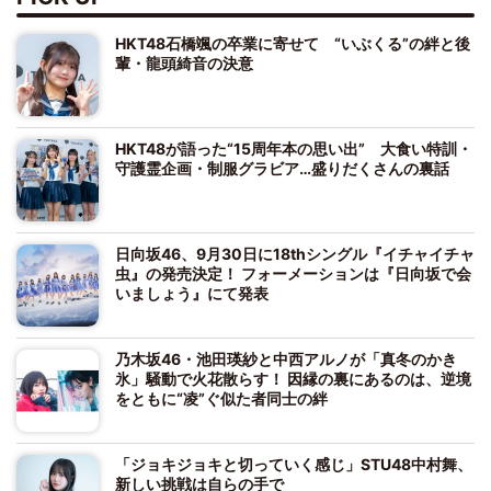
HKT48石橋颯の卒業に寄せて “いぶくる”の絆と後
輩・龍頭綺音の決意
HKT48が語った“15周年本の思い出” 大食い特訓・
守護霊企画・制服グラビア…盛りだくさんの裏話
日向坂46、9月30日に18thシングル『イチャイチャ
虫』の発売決定！ フォーメーションは『日向坂で会
いましょう』にて発表
乃木坂46・池田瑛紗と中西アルノが「真冬のかき
氷」騒動で火花散らす！ 因縁の裏にあるのは、逆境
をともに“凌”ぐ似た者同士の絆
「ジョキジョキと切っていく感じ」STU48中村舞、
新しい挑戦は自らの手で