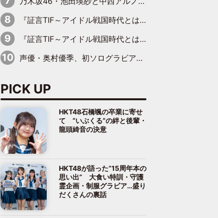
乃木坂46・池田瑛紗と中西アルノが「真冬のかき氷」騒動で火花散らす！ 因縁の裏にあるのは、逆境をともに“凌”ぐ似た者同士の絆
『証言TIF～アイドル戦国時代とはなんだったのか～』第11回：私立恵比寿中学・真山りか×安本彩花「TIFで10年ぶりのキョンシーメイクをしたら、場を完全に引かせてしまって。時代が変わったんだなって」
『証言TIF～アイドル戦国時代とはなんだったのか～』第6回：でんぱ組.inc・古川未鈴×相沢梨紗「『ハロプロやりたかったな』って言ったら、夢眠ねむさんに『てめえはでんぱ組．incなんだよ！』って肩パンされて(笑)」
声優・奥村優季、初ソログラビアで初ソロ表紙を飾る！ 初めて見せる表情や、声優を志したきっかけなどを語った必読のインタビューを掲載
PICK UP
HKT48石橋颯の卒業に寄せ
て “いぶくる”の絆と後輩・
龍頭綺音の決意
HKT48が語った“15周年本の
思い出” 大食い特訓・守護
霊企画・制服グラビア…盛り
だくさんの裏話