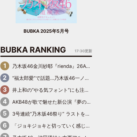
BUBKA 2025年5月号
BUBKA RANKING
17:30更新
乃木坂46金川紗耶『rienda』26AW LOOKモデルに就任
“福太郎愛”で話題…乃木坂46一ノ瀬美空、地元福岡『めんべい25周年トップサポーター』に就任
井上和の“やる気フォント”にも注目 乃木坂46が挑んだ書道パフォーマンスの舞台裏
AKB48が歌で魅せた新公演『夢のポップスター』 初日から全身全霊のステージ
3号連続“乃木坂46祭り” ラストを飾るのは賀喜遥香…5年ぶりの登場に「5年分大人になった私を見ていただけたら」
「ジョキジョキと切っていく感じ」STU48中村舞、新しい挑戦は自らの手で