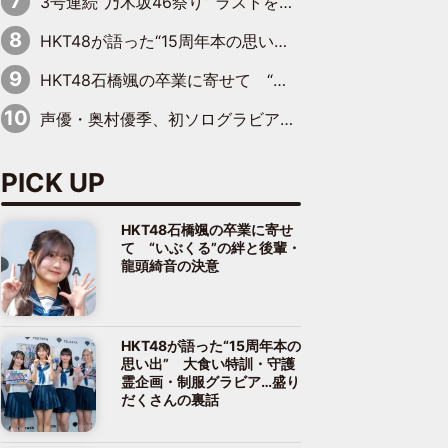
3号連続“乃木坂46祭り” ラストを飾るのは賀喜遥香…5年ぶりの登場に「5年分大人になった私を見ていただけたら」
HKT48が語った“15周年本の思い出” 大食い特訓・守護霊企画・制服グラビア…盛りだくさんの裏話
HKT48石橋颯の卒業に寄せて “いぶくる”の絆と後輩・龍頭綺音の決意
声優・奥村優季、初ソログラビアで初ソロ表紙を飾る！ 初めて見せる表情や、声優を志したきっかけなどを語った必読のインタビューを掲載
PICK UP
HKT48石橋颯の卒業に寄せ
て “いぶくる”の絆と後輩・
龍頭綺音の決意
HKT48が語った“15周年本の
思い出” 大食い特訓・守護
霊企画・制服グラビア…盛り
だくさんの裏話