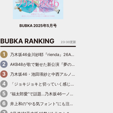
BUBKA 2025年5月号
BUBKA RANKING
23:30更新
乃木坂46金川紗耶『rienda』26AW LOOKモデルに就任
AKB48が歌で魅せた新公演『夢のポップスター』 初日から全身全霊のステージ
乃木坂46・池田瑛紗と中西アルノが「真冬のかき氷」騒動で火花散らす！ 因縁の裏にあるのは、逆境をともに“凌”ぐ似た者同士の絆
「ジョキジョキと切っていく感じ」STU48中村舞、新しい挑戦は自らの手で
“福太郎愛”で話題…乃木坂46一ノ瀬美空、地元福岡『めんべい25周年トップサポーター』に就任
井上和の“やる気フォント”にも注目 乃木坂46が挑んだ書道パフォーマンスの舞台裏