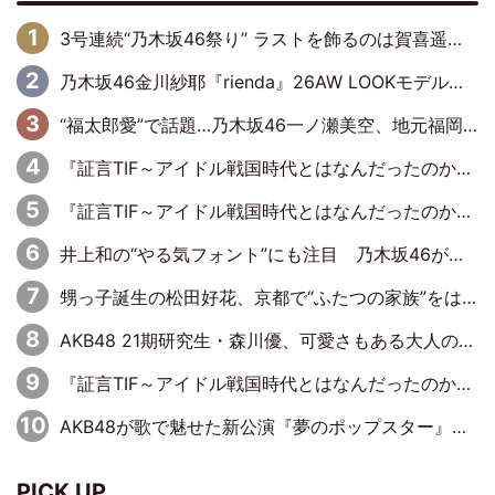
3号連続“乃木坂46祭り” ラストを飾るのは賀喜遥香…5年ぶりの登場に「5年分大人になった私を見ていただけたら」
乃木坂46金川紗耶『rienda』26AW LOOKモデルに就任
“福太郎愛”で話題…乃木坂46一ノ瀬美空、地元福岡『めんべい25周年トップサポーター』に就任
『証言TIF～アイドル戦国時代とはなんだったのか～』第6回：でんぱ組.inc・古川未鈴×相沢梨紗「『ハロプロやりたかったな』って言ったら、夢眠ねむさんに『てめえはでんぱ組．incなんだよ！』って肩パンされて(笑)」
『証言TIF～アイドル戦国時代とはなんだったのか～』第11回：私立恵比寿中学・真山りか×安本彩花「TIFで10年ぶりのキョンシーメイクをしたら、場を完全に引かせてしまって。時代が変わったんだなって」
井上和の“やる気フォント”にも注目 乃木坂46が挑んだ書道パフォーマンスの舞台裏
甥っ子誕生の松田好花、京都で“ふたつの家族”をはしご！ “母”黒谷友香に見送られ、“父”松岡昌宏とはハシゴ酒
AKB48 21期研究生・森川優、可愛さもある大人の女性に
『証言TIF～アイドル戦国時代とはなんだったのか～』第10回：さくら学院・武藤彩未×飯田らうら「正直、中3で辞めるというのを信じてなくて。そう言われてはいたけど、嘘でしょって」
AKB48が歌で魅せた新公演『夢のポップスター』 初日から全身全霊のステージ
PICK UP