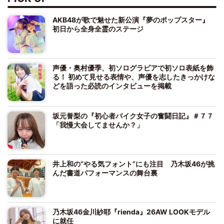
AKB48が歌で魅せた新公演『夢のポップスター』
初日から全身全霊のステージ
声優・奥村優季、初ソログラビアで初ソロ表紙を飾
る！ 初めて見せる表情や、声優を志したきっかけな
どを語った必読のインタビューを掲載
坂元誉梨の『初心者バイク女子の奮闘日記』＃７７
「我慢大会してませんか？」
井上和の“やる気フォント”にも注目 乃木坂46が挑
んだ書道パフォーマンスの舞台裏
乃木坂46金川紗耶『rienda』26AW LOOKモデル
に就任