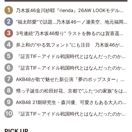
乃木坂46金川紗耶『rienda』26AW LOOKモデルに就任
“福太郎愛”で話題…乃木坂46一ノ瀬美空、地元福岡『めんべい25周年トップサポーター』に就任
3号連続“乃木坂46祭り” ラストを飾るのは賀喜遥香…5年ぶりの登場に「5年分大人になった私を見ていただけたら」
井上和の“やる気フォント”にも注目 乃木坂46が挑んだ書道パフォーマンスの舞台裏
『証言TIF～アイドル戦国時代とはなんだったのか～』第6回：でんぱ組.inc・古川未鈴×相沢梨紗「『ハロプロやりたかったな』って言ったら、夢眠ねむさんに『てめえはでんぱ組．incなんだよ！』って肩パンされて(笑)」
『証言TIF～アイドル戦国時代とはなんだったのか～』第11回：私立恵比寿中学・真山りか×安本彩花「TIFで10年ぶりのキョンシーメイクをしたら、場を完全に引かせてしまって。時代が変わったんだなって」
AKB48が歌で魅せた新公演『夢のポップスター』 初日から全身全霊のステージ
甥っ子誕生の松田好花、京都で“ふたつの家族”をはしご！ “母”黒谷友香に見送られ、“父”松岡昌宏とはハシゴ酒
AKB48 21期研究生・森川優、可愛さもある大人の女性に
『証言TIF～アイドル戦国時代とはなんだったのか～』第10回：さくら学院・武藤彩未×飯田らうら「正直、中3で辞めるというのを信じてなくて。そう言われてはいたけど、嘘でしょって」
PICK UP