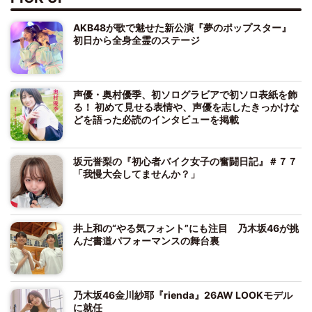
AKB48が歌で魅せた新公演『夢のポップスター』
初日から全身全霊のステージ
声優・奥村優季、初ソログラビアで初ソロ表紙を飾
る！ 初めて見せる表情や、声優を志したきっかけな
どを語った必読のインタビューを掲載
坂元誉梨の『初心者バイク女子の奮闘日記』＃７７
「我慢大会してませんか？」
井上和の“やる気フォント”にも注目 乃木坂46が挑
んだ書道パフォーマンスの舞台裏
乃木坂46金川紗耶『rienda』26AW LOOKモデル
に就任