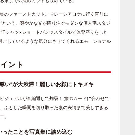
る東京での撮影カットも収めている。
集のファーストカット。マレーシアロケに行く直前に
だという。爽やかな光が降り注ぐモダンな個人宅スタジ
い”Tシャツ×ショートパンツスタイルで体育座りをした
過ごしているような気分にさせてくれるエモーショナル
ポイント
に“尊い”が大渋滞！麗しいお顔にトキメキ
ビジュアルが全編通して炸裂！ 旅のムードに合わせて
、ふとした瞬間を切り取った素の表情まで美しすぎる
二。
えたかったことを写真集に詰め込む