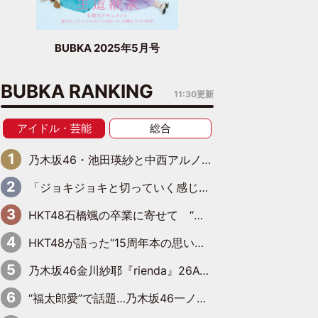
BUBKA 2025年5月号
BUBKA RANKING
11:30更新
アイドル・芸能
総合
乃木坂46・池田瑛紗と中西アルノが「真冬のかき氷」騒動で火花散らす！ 因縁の裏にあるのは、逆境をともに“凌”ぐ似た者同士の絆
「ジョキジョキと切っていく感じ」STU48中村舞、新しい挑戦は自らの手で
HKT48石橋颯の卒業に寄せて “いぶくる”の絆と後輩・龍頭綺音の決意
HKT48が語った“15周年本の思い出” 大食い特訓・守護霊企画・制服グラビア…盛りだくさんの裏話
乃木坂46金川紗耶『rienda』26AW LOOKモデルに就任
“福太郎愛”で話題…乃木坂46一ノ瀬美空、地元福岡『めんべい25周年トップサポーター』に就任