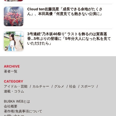
Cloud ten佐藤流星「成長できる余地がたくさ
ん」、本田高優「何度見ても飽きない公演に」
3号連続“乃木坂46祭り” ラストを飾るのは賀喜遥
香…5年ぶりの登場に「5年分大人になった私を見て
いただけたら」
ARCHIVE
著者一覧
CATEGORY
アイドル・芸能
カルチャー
グルメ
社会
スポーツ
連載・コラム
BUBKA WEBとは
会社概要
著作権/免責事項について