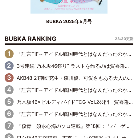
BUBKA 2025年5月号
BUBKA RANKING
23:30更新
『証言TIF～アイドル戦国時代とはなんだったのか～』第6回：でんぱ組.inc・古川未鈴×相沢梨紗「『ハロプロやりたかったな』って言ったら、夢眠ねむさんに『てめえはでんぱ組．incなんだよ！』って肩パンされて(笑)」
3号連続“乃木坂46祭り” ラストを飾るのは賀喜遥香…5年ぶりの登場に「5年分大人になった私を見ていただけたら」
AKB48 21期研究生・森川優、可愛さもある大人の女性に
『証言TIF～アイドル戦国時代とはなんだったのか～』第10回：さくら学院・武藤彩未×飯田らうら「正直、中3で辞めるというのを信じてなくて。そう言われてはいたけど、嘘でしょって」
乃木坂46×ビルディバイドTCG Vol.2公開 賀喜遥香＆田村真佑が『京まふ』ステージに登壇
『証言TIF～アイドル戦国時代とはなんだったのか～』第11回：私立恵比寿中学・真山りか×安本彩花「TIFで10年ぶりのキョンシーメイクをしたら、場を完全に引かせてしまって。時代が変わったんだなって」
『僕青 須永心海のソロ連載』第18回：「バーゲンセールハンターみうな inしまむら」編