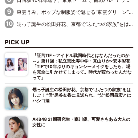
日向坂46石塚瑶季、東京ドームで“観戦バレ”！ ナイツ・塙も認めた「巨人に詳しすぎるアイドル」は元VENUSスクール生で杉内コーチ推し⁉
東雲うみ、ポップな制服姿で魅せる“東雲グリーン”の正体
甥っ子誕生の松田好花、京都で“ふたつの家族”をはしご！ “母”黒谷友香に見送られ、“父”松岡昌宏とはハシゴ酒
PICK UP
『証言TIF～アイドル戦国時代とはなんだったのか
～』第11回：私立恵比寿中学・真山りか×安本彩花
「TIFで10年ぶりのキョンシーメイクをしたら、場
を完全に引かせてしまって。時代が変わったんだな
って」
甥っ子誕生の松田好花、京都で“ふたつの家族”をは
しご！ “母”黒谷友香に見送られ、“父”松岡昌宏とは
ハシゴ酒
AKB48 21期研究生・森川優、可愛さもある大人の
女性に