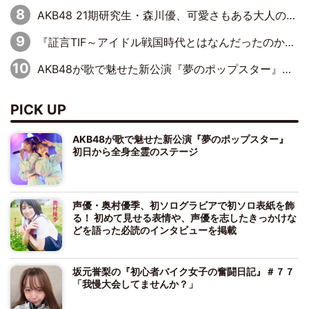
AKB48 21期研究生・森川優、可愛さもある大人の女性に
『証言TIF～アイドル戦国時代とはなんだったのか～』第10回：さくら学院・武藤彩未×飯田らうら「正直、中3で辞めるというのを信じてなくて。そう言われてはいたけど、嘘でしょって」
AKB48が歌で魅せた新公演『夢のポップスター』 初日から全身全霊のステージ
PICK UP
AKB48が歌で魅せた新公演『夢のポップスター』
初日から全身全霊のステージ
声優・奥村優季、初ソログラビアで初ソロ表紙を飾
る！ 初めて見せる表情や、声優を志したきっかけな
どを語った必読のインタビューを掲載
坂元誉梨の『初心者バイク女子の奮闘日記』＃７７
「我慢大会してませんか？」