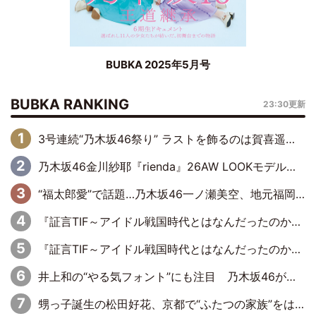
BUBKA 2025年5月号
BUBKA RANKING
23:30更新
3号連続“乃木坂46祭り” ラストを飾るのは賀喜遥香…5年ぶりの登場に「5年分大人になった私を見ていただけたら」
乃木坂46金川紗耶『rienda』26AW LOOKモデルに就任
“福太郎愛”で話題…乃木坂46一ノ瀬美空、地元福岡『めんべい25周年トップサポーター』に就任
『証言TIF～アイドル戦国時代とはなんだったのか～』第6回：でんぱ組.inc・古川未鈴×相沢梨紗「『ハロプロやりたかったな』って言ったら、夢眠ねむさんに『てめえはでんぱ組．incなんだよ！』って肩パンされて(笑)」
『証言TIF～アイドル戦国時代とはなんだったのか～』第11回：私立恵比寿中学・真山りか×安本彩花「TIFで10年ぶりのキョンシーメイクをしたら、場を完全に引かせてしまって。時代が変わったんだなって」
井上和の“やる気フォント”にも注目 乃木坂46が挑んだ書道パフォーマンスの舞台裏
甥っ子誕生の松田好花、京都で“ふたつの家族”をはしご！ “母”黒谷友香に見送られ、“父”松岡昌宏とはハシゴ酒