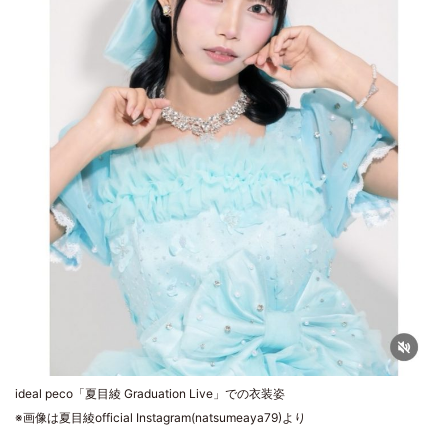
ideal peco「夏目綾 Graduation Live」での衣装姿
※画像は夏目綾official Instagram(natsumeaya79)より