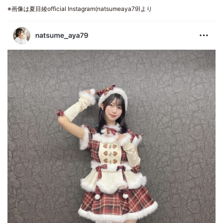
※画像は夏目綾official Instagram(natsumeaya79)より