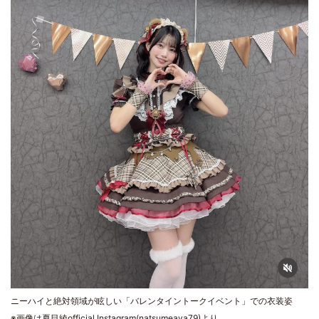
ニーハイと絶対領域が眩しい「バレンタイントークイベント」での衣装姿
※画像は夏目綾official Instagram(natsumeaya79)より