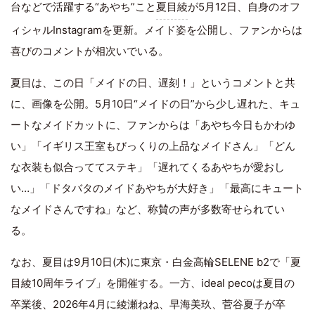
台などで活躍する“あやち”こと
夏目綾
が5月12日、自身のオフ
ィシャルInstagramを更新。メイド姿を公開し、ファンからは
喜びのコメントが相次いでいる。
夏目は、この日「メイドの日、遅刻！」というコメントと共
に、画像を公開。5月10日“メイドの日”から少し遅れた、キュ
ートなメイドカットに、ファンからは「あやち今日もかわゆ
い」「イギリス王室もびっくりの上品なメイドさん」「どん
な衣装も似合っててステキ」「遅れてくるあやちが愛おし
い…」「ドタバタのメイドあやちが大好き」「最高にキュート
なメイドさんですね」など、称賛の声が多数寄せられてい
る。
なお、夏目は9月10日(木)に東京・白金高輪SELENE b2で「夏
目綾10周年ライブ」を開催する。一方、ideal pecoは夏目の
卒業後、2026年4月に綾瀬ねね、早海美玖、菅谷夏子が卒