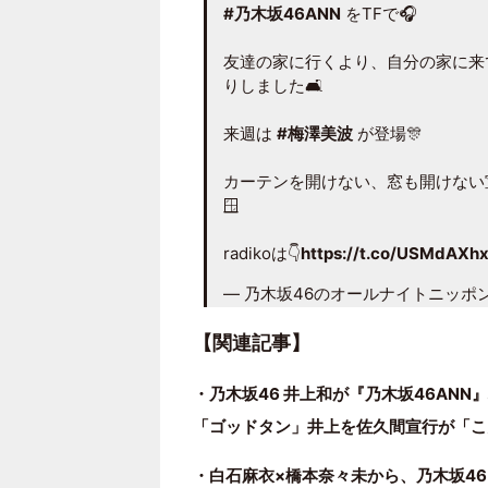
#乃木坂46ANN
をTFで🎧
友達の家に行くより、自分の家に来
りしました🛋️
来週は
#梅澤美波
が登場🎊
カーテンを開けない、窓も開けない
🪟
radikoは👇
https://t.co/USMdAXh
— 乃木坂46のオールナイトニッポン【公
【関連記事】
・乃木坂46 井上和が『乃木坂46AN
「ゴッドタン」井上を佐久間宣行が「こ
・白石麻衣×橋本奈々未から、乃木坂4