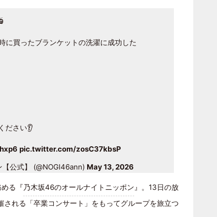

時に買ったブランケットの洗濯に成功した
ください👂
Xhxp6
pic.twitter.com/zosC37kbsP
式】 (@NOGI46ann)
May 13, 2026
務める『
乃木坂46のオールナイトニッポン
』。13日の放
開催される「卒業コンサート」をもってグループを旅立つ