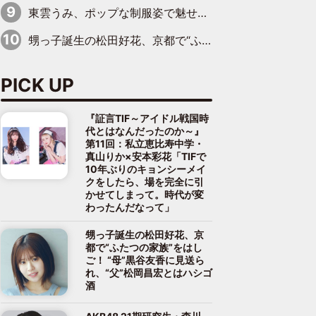
東雲うみ、ポップな制服姿で魅せる“東雲グリーン”の正体
甥っ子誕生の松田好花、京都で“ふたつの家族”をはしご！ “母”黒谷友香に見送られ、“父”松岡昌宏とはハシゴ酒
PICK UP
『証言TIF～アイドル戦国時
代とはなんだったのか～』
第11回：私立恵比寿中学・
真山りか×安本彩花「TIFで
10年ぶりのキョンシーメイ
クをしたら、場を完全に引
かせてしまって。時代が変
わったんだなって」
甥っ子誕生の松田好花、京
都で“ふたつの家族”をはし
ご！ “母”黒谷友香に見送ら
れ、“父”松岡昌宏とはハシゴ
酒