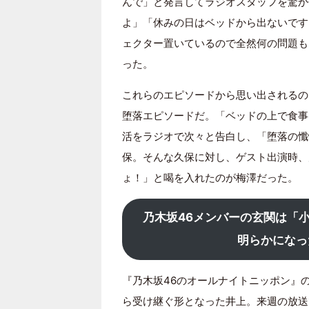
んで」と発言してラジオスタッフを驚か
よ」「休みの日はベッドから出ないです
ェクター置いているので全然何の問題も
った。
これらのエピソードから思い出されるの
堕落エピソードだ。「ベッドの上で食事
活をラジオで次々と告白し、「堕落の懺
保。そんな久保に対し、ゲスト出演時、
ょ！」と喝を入れたのが梅澤だった。
乃木坂46メンバーの玄関は「小
明らかになっ
『乃木坂46のオールナイトニッポン』
ら受け継ぐ形となった井上。来週の放送