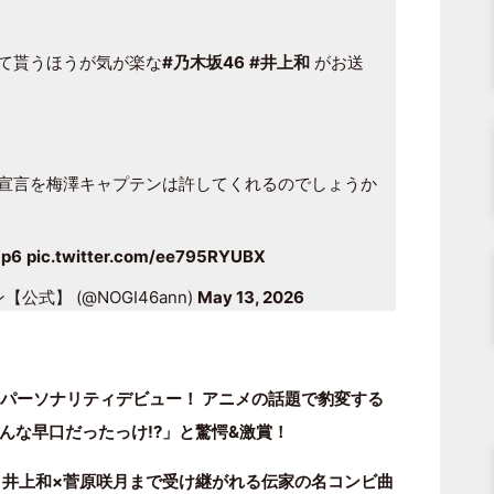
て貰うほうが気が楽な
#乃木坂46
#井上和
がお送
宣言を梅澤キャプテンは許してくれるのでしょうか
xp6
pic.twitter.com/ee795RYUBX
式】 (@NOGI46ann)
May 13, 2026
N』パーソナリティデビュー！ アニメの話題で豹変する
んな早口だったっけ!?」と驚愕&激賞！
6 井上和×菅原咲月まで受け継がれる伝家の名コンビ曲