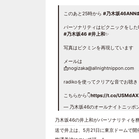
このあと25時から
#乃木坂46ANN

パーソナリティはピクニックをした
#乃木坂46
#井上和
✨
写真はピクミンを再現しています
メールは
📩nogizaka@allnightnippon.com
radikoを使ってクリアな音でお聴き
こちらから👇
https://t.co/USMdA
— 乃木坂46のオールナイトニッポン【公
乃木坂46
の
井上和
がパーソナリティを
送で井上は、5月21日に東京ドームで