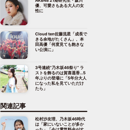
AKB48 21期研究生・森川
優、可愛さもある大人の女
性に
Cloud ten佐藤流星「成長で
きる余地がたくさん」、本
田高優「何度見ても飽きな
い公演に」
3号連続“乃木坂46祭り” ラ
ストを飾るのは賀喜遥香…5
年ぶりの登場に「5年分大人
になった私を見ていただけ
たら」
関連記事
松村沙友理、乃木坂46時代
は「家にいないことが多か
った」「今は電気料金がす