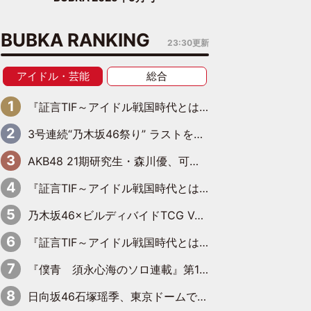
BUBKA RANKING
23:30更新
アイドル・芸能
総合
『証言TIF～アイドル戦国時代とはなんだったのか～』第6回：でんぱ組.inc・古川未鈴×相沢梨紗「『ハロプロやりたかったな』って言ったら、夢眠ねむさんに『てめえはでんぱ組．incなんだよ！』って肩パンされて(笑)」
3号連続“乃木坂46祭り” ラストを飾るのは賀喜遥香…5年ぶりの登場に「5年分大人になった私を見ていただけたら」
AKB48 21期研究生・森川優、可愛さもある大人の女性に
『証言TIF～アイドル戦国時代とはなんだったのか～』第10回：さくら学院・武藤彩未×飯田らうら「正直、中3で辞めるというのを信じてなくて。そう言われてはいたけど、嘘でしょって」
乃木坂46×ビルディバイドTCG Vol.2公開 賀喜遥香＆田村真佑が『京まふ』ステージに登壇
『証言TIF～アイドル戦国時代とはなんだったのか～』第11回：私立恵比寿中学・真山りか×安本彩花「TIFで10年ぶりのキョンシーメイクをしたら、場を完全に引かせてしまって。時代が変わったんだなって」
『僕青 須永心海のソロ連載』第18回：「バーゲンセールハンターみうな inしまむら」編
日向坂46石塚瑶季、東京ドームで“観戦バレ”！ ナイツ・塙も認めた「巨人に詳しすぎるアイドル」は元VENUSスクール生で杉内コーチ推し⁉