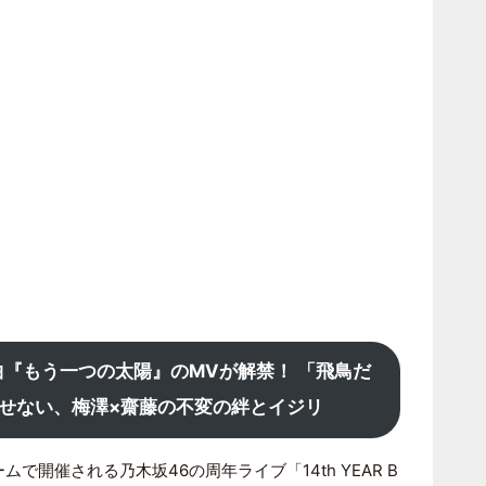
曲『もう一つの太陽』のMVが解禁！ 「飛鳥だ
色褪せない、梅澤×齋藤の不変の絆とイジリ
ムで開催される乃木坂46の周年ライブ「14th YEAR B