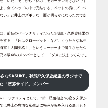
せていた。そこから「休みこそカーテン開けないです
よ。全てベッドの中で完結する。ベッドの横にプロジ
ない」と井上のズボラな一面が明らかになったのであ
は、前任のパーソナリティだった3期生・久保史緒里の
をする」「床はクローゼット」など、ぐうたらな私生
悔室！人間失格！」というコーナーまで誕生させた久
乃木坂46のメンバーとして、「ダメに決まってんでし
さなSASUKE」状態!?久保史緒里のラジオで
た「堕落サイド」メンバー
のパーソナリティとして、“新・堕落担当”の座を久保か
では井上の怠惰な私生活に梅澤が喝を入れる展開も予