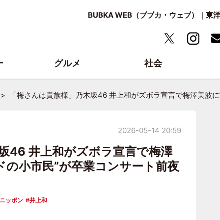
BUBKA WEB（ブブカ・ウェブ）｜
ー
グルメ
社会
「梅さんは貴族様」乃木坂46 井上和がズボラ宣言で梅澤美波に
2026-05-14 20:59
坂46 井上和がズボラ宣言で梅澤
ッドの小市民”が卒業コンサート前夜
トニッポン
井上和