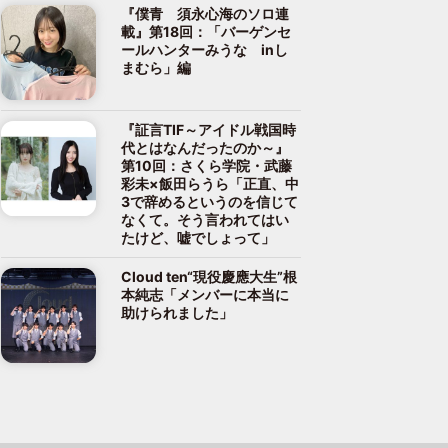
『僕青 須永心海のソロ連
載』第18回：「バーゲンセ
ールハンターみうな inし
まむら」編
『証言TIF～アイドル戦国時
代とはなんだったのか～』
第10回：さくら学院・武藤
彩未×飯田らうら「正直、中
3で辞めるというのを信じて
なくて。そう言われてはい
たけど、嘘でしょって」
Cloud ten“現役慶應大生”根
本純志「メンバーに本当に
助けられました」