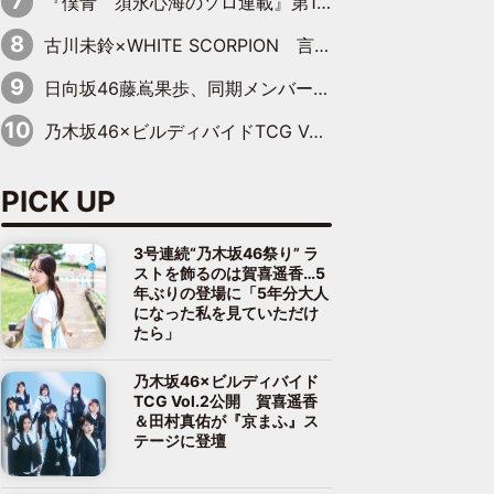
『僕青 須永心海のソロ連載』第18回：「バーゲンセールハンターみうな inしまむら」編
古川未鈴×WHITE SCORPION 言葉が背中を押した“それぞれの決意”
日向坂46藤嶌果歩、同期メンバーの反応を明かす「『大人になりましたね』と言って見てくれました」
乃木坂46×ビルディバイドTCG Vol.2公開 賀喜遥香＆田村真佑が『京まふ』ステージに登壇
PICK UP
3号連続“乃木坂46祭り” ラ
ストを飾るのは賀喜遥香…5
年ぶりの登場に「5年分大人
になった私を見ていただけ
たら」
乃木坂46×ビルディバイド
TCG Vol.2公開 賀喜遥香
＆田村真佑が『京まふ』ス
テージに登壇