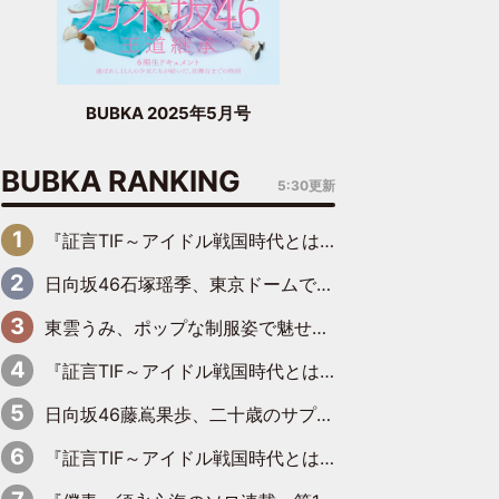
BUBKA 2025年5月号
BUBKA RANKING
5:30更新
『証言TIF～アイドル戦国時代とはなんだったのか～』第6回：でんぱ組.inc・古川未鈴×相沢梨紗「『ハロプロやりたかったな』って言ったら、夢眠ねむさんに『てめえはでんぱ組．incなんだよ！』って肩パンされて(笑)」
日向坂46石塚瑶季、東京ドームで“観戦バレ”！ ナイツ・塙も認めた「巨人に詳しすぎるアイドル」は元VENUSスクール生で杉内コーチ推し⁉
東雲うみ、ポップな制服姿で魅せる“東雲グリーン”の正体
『証言TIF～アイドル戦国時代とはなんだったのか～』第8回：Negicco・Nao☆×Megu×Kaede「東京からオファーが来たのと、梨の皮剥きとどっちが大事なんだって」
日向坂46藤嶌果歩、二十歳のサプライズバースデーに大喜び「頼られる先輩になれるように努力していきたい」
『証言TIF～アイドル戦国時代とはなんだったのか～』第10回：さくら学院・武藤彩未×飯田らうら「正直、中3で辞めるというのを信じてなくて。そう言われてはいたけど、嘘でしょって」