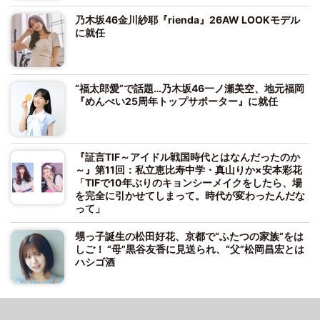
乃木坂46金川紗耶『rienda』26AW LOOKモデル
に就任
“福太郎愛”で話題…乃木坂46一ノ瀬美空、地元福岡
『めんべい25周年トップサポーター』に就任
『証言TIF～アイドル戦国時代とはなんだったのか
～』第11回：私立恵比寿中学・真山りか×安本彩花
「TIFで10年ぶりのキョンシーメイクをしたら、場
を完全に引かせてしまって。時代が変わったんだな
って」
甥っ子誕生の松田好花、京都で“ふたつの家族”をは
しご！ “母”黒谷友香に見送られ、“父”松岡昌宏とは
ハシゴ酒