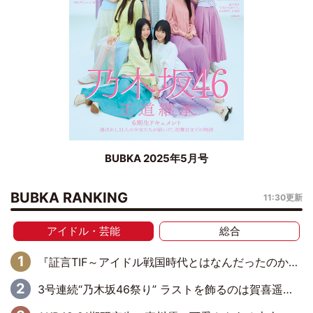
BUBKA 2025年5月号
BUBKA RANKING
11:30更新
アイドル・芸能
総合
『証言TIF～アイドル戦国時代とはなんだったのか～』第6回：でんぱ組.inc・古川未鈴×相沢梨紗「『ハロプロやりたかったな』って言ったら、夢眠ねむさんに『てめえはでんぱ組．incなんだよ！』って肩パンされて(笑)」
3号連続“乃木坂46祭り” ラストを飾るのは賀喜遥香…5年ぶりの登場に「5年分大人になった私を見ていただけたら」