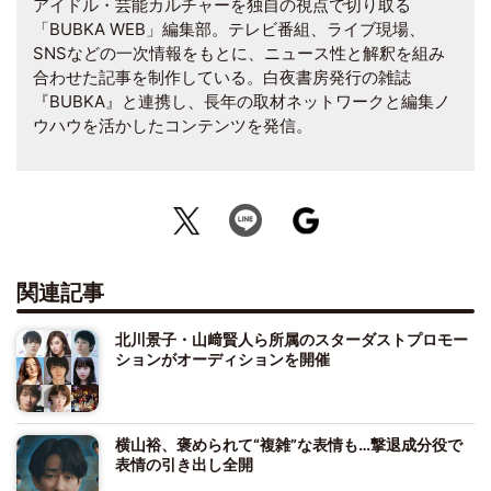
アイドル・芸能カルチャーを独自の視点で切り取る
「BUBKA WEB」編集部。テレビ番組、ライブ現場、
SNSなどの一次情報をもとに、ニュース性と解釈を組み
合わせた記事を制作している。白夜書房発行の雑誌
『BUBKA』と連携し、長年の取材ネットワークと編集ノ
ウハウを活かしたコンテンツを発信。
関連記事
北川景子・山﨑賢人ら所属のスターダストプロモー
ションがオーディションを開催
横山裕、褒められて“複雑”な表情も…撃退成分役で
表情の引き出し全開