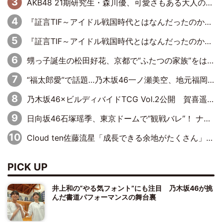
AKB48 21期研究生・森川優、可愛さもある大人の女性に
『証言TIF～アイドル戦国時代とはなんだったのか～』第11回：私立恵比寿中学・真山りか×安本彩花「TIFで10年ぶりのキョンシーメイクをしたら、場を完全に引かせてしまって。時代が変わったんだなって」
『証言TIF～アイドル戦国時代とはなんだったのか～』第10回：さくら学院・武藤彩未×飯田らうら「正直、中3で辞めるというのを信じてなくて。そう言われてはいたけど、嘘でしょって」
甥っ子誕生の松田好花、京都で“ふたつの家族”をはしご！ “母”黒谷友香に見送られ、“父”松岡昌宏とはハシゴ酒
“福太郎愛”で話題…乃木坂46一ノ瀬美空、地元福岡『めんべい25周年トップサポーター』に就任
乃木坂46×ビルディバイドTCG Vol.2公開 賀喜遥香＆田村真佑が『京まふ』ステージに登壇
日向坂46石塚瑶季、東京ドームで“観戦バレ”！ ナイツ・塙も認めた「巨人に詳しすぎるアイドル」は元VENUSスクール生で杉内コーチ推し⁉
Cloud ten佐藤流星「成長できる余地がたくさん」、本田高優「何度見ても飽きない公演に」
PICK UP
井上和の“やる気フォント”にも注目 乃木坂46が挑
んだ書道パフォーマンスの舞台裏