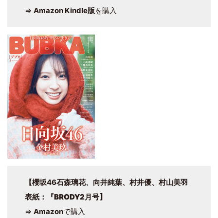
⇒
Amazon Kindle版
を購入
【櫻坂46石森璃花、向井純葉、村井優、村山美羽
表紙
：
『BRODY2月号
】
⇒
Amazon
で購入