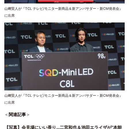
山﨑賢人が『TCL テレビ/モニター新商品＆新アンバサダー・新CM発表会』
に出席
山﨑賢人が『TCL テレビ/モニター新商品＆新アンバサダー・新CM発表会』
に出席
＜
関連記事
＞
【写真】会見場にいい香り…二宮和也＆池田エライザが“本能