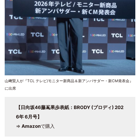
山﨑賢人が『TCL テレビ/モニター新商品＆新アンバサダー・新CM発表会』
に出席
【日向坂46藤嶌果歩表紙：BRODY (ブロディ) 202
6年 6月号】
⇒
Amazon
で購入