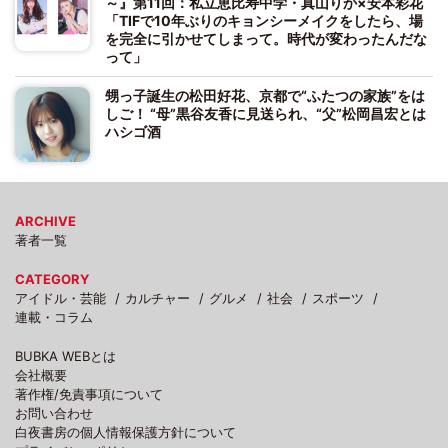
～』第11回：私立恵比寿中学・真山りか×安本彩花
「TIFで10年ぶりのキョンシーメイクをしたら、場
を完全に引かせてしまって。時代が変わったんだな
って」
甥っ子誕生の松田好花、京都で“ふたつの家族”をは
しご！ “母”黒谷友香に見送られ、“父”松岡昌宏とは
ハシゴ酒
ARCHIVE
著者一覧
CATEGORY
アイドル・芸能
カルチャー
グルメ
社会
スポーツ
連載・コラム
BUBKA WEBとは
会社概要
著作権/免責事項について
お問い合わせ
白夜書房の個人情報保護方針について