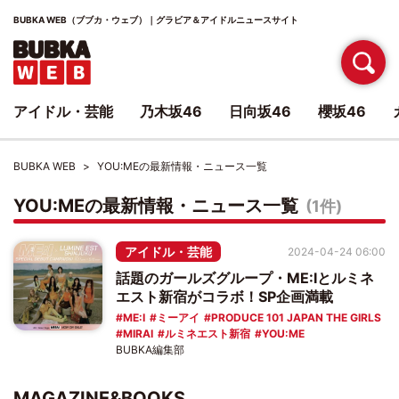
BUBKA WEB（ブブカ・ウェブ）｜グラビア＆アイドルニュースサイト
アイドル・芸能
乃木坂46
日向坂46
櫻坂46
BUBKA WEB
YOU:MEの最新情報・ニュース一覧
YOU:MEの最新情報・ニュース一覧
(1件)
アイドル・芸能
2024-04-24 06:00
話題のガールズグループ・ME:Iとルミネ
エスト新宿がコラボ！SP企画満載
ME:I
ミーアイ
PRODUCE 101 JAPAN THE GIRLS
MIRAI
ルミネエスト新宿
YOU:ME
BUBKA編集部
MAGAZINE&BOOKS