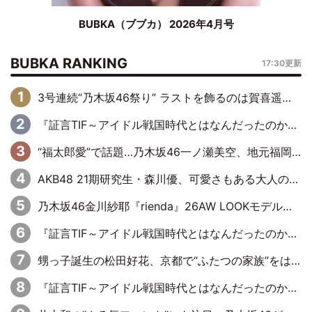
BUBKA（ブブカ） 2026年4月号
BUBKA RANKING
17:30更新
3号連続“乃木坂46祭り” ラストを飾るのは賀喜遥香…5年ぶりの登場に「5年分大人になった私を見ていただけたら」
『証言TIF～アイドル戦国時代とはなんだったのか～』第6回：でんぱ組.inc・古川未鈴×相沢梨紗「『ハロプロやりたかったな』って言ったら、夢眠ねむさんに『てめえはでんぱ組．incなんだよ！』って肩パンされて(笑)」
“福太郎愛”で話題…乃木坂46一ノ瀬美空、地元福岡『めんべい25周年トップサポーター』に就任
AKB48 21期研究生・森川優、可愛さもある大人の女性に
乃木坂46金川紗耶『rienda』26AW LOOKモデルに就任
『証言TIF～アイドル戦国時代とはなんだったのか～』第11回：私立恵比寿中学・真山りか×安本彩花「TIFで10年ぶりのキョンシーメイクをしたら、場を完全に引かせてしまって。時代が変わったんだなって」
甥っ子誕生の松田好花、京都で“ふたつの家族”をはしご！ “母”黒谷友香に見送られ、“父”松岡昌宏とはハシゴ酒
『証言TIF～アイドル戦国時代とはなんだったのか～』第10回：さくら学院・武藤彩未×飯田らうら「正直、中3で辞めるというのを信じてなくて。そう言われてはいたけど、嘘でしょって」