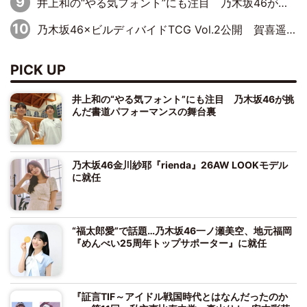
井上和の“やる気フォント”にも注目 乃木坂46が挑んだ書道パフォーマンスの舞台裏
乃木坂46×ビルディバイドTCG Vol.2公開 賀喜遥香＆田村真佑が『京まふ』ステージに登壇
PICK UP
井上和の“やる気フォント”にも注目 乃木坂46が挑
んだ書道パフォーマンスの舞台裏
乃木坂46金川紗耶『rienda』26AW LOOKモデル
に就任
“福太郎愛”で話題…乃木坂46一ノ瀬美空、地元福岡
『めんべい25周年トップサポーター』に就任
『証言TIF～アイドル戦国時代とはなんだったのか