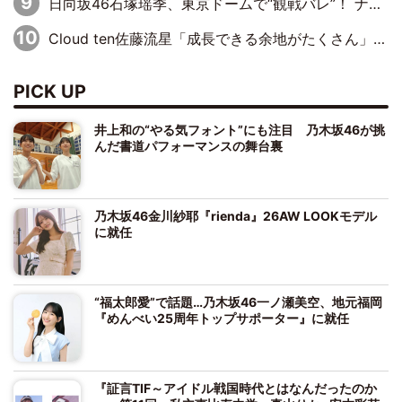
日向坂46石塚瑶季、東京ドームで“観戦バレ”！ ナイツ・塙も認めた「巨人に詳しすぎるアイドル」は元VENUSスクール生で杉内コーチ推し⁉
Cloud ten佐藤流星「成長できる余地がたくさん」、本田高優「何度見ても飽きない公演に」
PICK UP
井上和の“やる気フォント”にも注目 乃木坂46が挑
んだ書道パフォーマンスの舞台裏
乃木坂46金川紗耶『rienda』26AW LOOKモデル
に就任
“福太郎愛”で話題…乃木坂46一ノ瀬美空、地元福岡
『めんべい25周年トップサポーター』に就任
『証言TIF～アイドル戦国時代とはなんだったのか