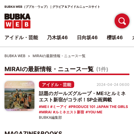
BUBKA WEB（ブブカ・ウェブ）｜グラビア＆アイドルニュースサイト
アイドル・芸能
乃木坂46
日向坂46
櫻坂46
BUBKA WEB
MIRAIの最新情報・ニュース一覧
MIRAIの最新情報・ニュース一覧
(1件)
アイドル・芸能
2024-04-24 06:00
話題のガールズグループ・ME:Iとルミネ
エスト新宿がコラボ！SP企画満載
ME:I
ミーアイ
PRODUCE 101 JAPAN THE GIRLS
MIRAI
ルミネエスト新宿
YOU:ME
BUBKA編集部
MAGAZINE&BOOKS