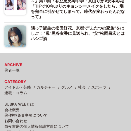
～』第11回：私立恵比寿中学・真山りか×安本彩花
「TIFで10年ぶりのキョンシーメイクをしたら、場
を完全に引かせてしまって。時代が変わったんだな
って」
甥っ子誕生の松田好花、京都で“ふたつの家族”をは
しご！ “母”黒谷友香に見送られ、“父”松岡昌宏とは
ハシゴ酒
ARCHIVE
著者一覧
CATEGORY
アイドル・芸能
カルチャー
グルメ
社会
スポーツ
連載・コラム
BUBKA WEBとは
会社概要
著作権/免責事項について
お問い合わせ
白夜書房の個人情報保護方針について