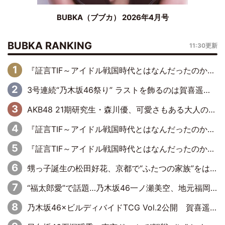
BUBKA（ブブカ） 2026年4月号
BUBKA RANKING
11:30更新
『証言TIF～アイドル戦国時代とはなんだったのか～』第6回：でんぱ組.inc・古川未鈴×相沢梨紗「『ハロプロやりたかったな』って言ったら、夢眠ねむさんに『てめえはでんぱ組．incなんだよ！』って肩パンされて(笑)」
3号連続“乃木坂46祭り” ラストを飾るのは賀喜遥香…5年ぶりの登場に「5年分大人になった私を見ていただけたら」
AKB48 21期研究生・森川優、可愛さもある大人の女性に
『証言TIF～アイドル戦国時代とはなんだったのか～』第11回：私立恵比寿中学・真山りか×安本彩花「TIFで10年ぶりのキョンシーメイクをしたら、場を完全に引かせてしまって。時代が変わったんだなって」
『証言TIF～アイドル戦国時代とはなんだったのか～』第10回：さくら学院・武藤彩未×飯田らうら「正直、中3で辞めるというのを信じてなくて。そう言われてはいたけど、嘘でしょって」
甥っ子誕生の松田好花、京都で“ふたつの家族”をはしご！ “母”黒谷友香に見送られ、“父”松岡昌宏とはハシゴ酒
“福太郎愛”で話題…乃木坂46一ノ瀬美空、地元福岡『めんべい25周年トップサポーター』に就任
乃木坂46×ビルディバイドTCG Vol.2公開 賀喜遥香＆田村真佑が『京まふ』ステージに登壇