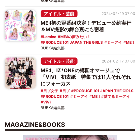
BUBKA編集部
アイドル・芸能
2024-02-29 07:00
ME:I初の冠番組決定！デビュー公約実行
＆MV撮影の舞台裏にも密着
Lemino
ME:Iの夢みたい！
PRODUCE 101 JAPAN THE GIRLS
ミーアイ
ME:I
BUBKA編集部
アイドル・芸能
2024-02-17 07:00
ME:I、IZ*ONEの構図オマージュで
「ViVi」初表紙 特集では11人それぞれ
にフォーカス
日プ女子
日プ
PRODUCE 101 JAPAN THE GIRLS
PRODUCE 101
ミーアイ
ME:I
愛でるミーアイ
ViVi
BUBKA編集部
MAGAZINE&BOOKS