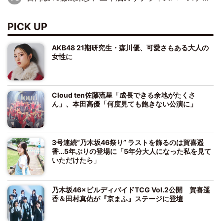
PICK UP
AKB48 21期研究生・森川優、可愛さもある大人の
女性に
Cloud ten佐藤流星「成長できる余地がたくさ
ん」、本田高優「何度見ても飽きない公演に」
3号連続“乃木坂46祭り” ラストを飾るのは賀喜遥
香…5年ぶりの登場に「5年分大人になった私を見て
いただけたら」
乃木坂46×ビルディバイドTCG Vol.2公開 賀喜遥
香＆田村真佑が『京まふ』ステージに登壇