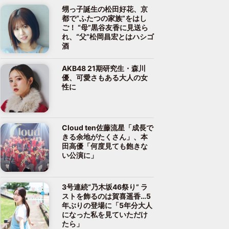
甥っ子誕生の松田好花、京
都で“ふたつの家族”をはし
ご！ “母”黒谷友香に見送ら
れ、“父”松岡昌宏とはハシゴ
酒
AKB48 21期研究生・森川
優、可愛さもある大人の女
性に
Cloud ten佐藤流星「成長で
きる余地がたくさん」、本
田高優「何度見ても飽きな
い公演に」
3号連続“乃木坂46祭り” ラ
ストを飾るのは賀喜遥香…5
年ぶりの登場に「5年分大人
になった私を見ていただけ
たら」