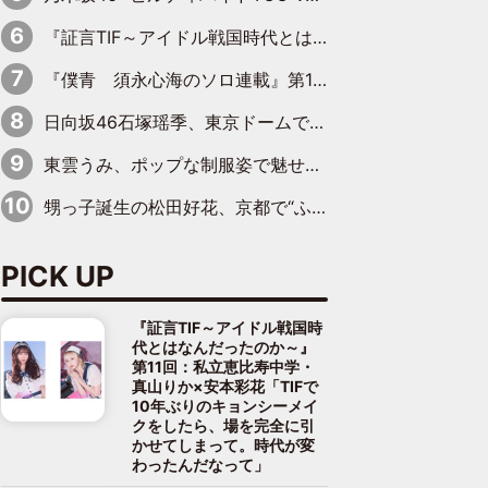
『証言TIF～アイドル戦国時代とはなんだったのか～』第11回：私立恵比寿中学・真山りか×安本彩花「TIFで10年ぶりのキョンシーメイクをしたら、場を完全に引かせてしまって。時代が変わったんだなって」
『僕青 須永心海のソロ連載』第18回：「バーゲンセールハンターみうな inしまむら」編
日向坂46石塚瑶季、東京ドームで“観戦バレ”！ ナイツ・塙も認めた「巨人に詳しすぎるアイドル」は元VENUSスクール生で杉内コーチ推し⁉
東雲うみ、ポップな制服姿で魅せる“東雲グリーン”の正体
甥っ子誕生の松田好花、京都で“ふたつの家族”をはしご！ “母”黒谷友香に見送られ、“父”松岡昌宏とはハシゴ酒
PICK UP
『証言TIF～アイドル戦国時
代とはなんだったのか～』
第11回：私立恵比寿中学・
真山りか×安本彩花「TIFで
10年ぶりのキョンシーメイ
クをしたら、場を完全に引
かせてしまって。時代が変
わったんだなって」