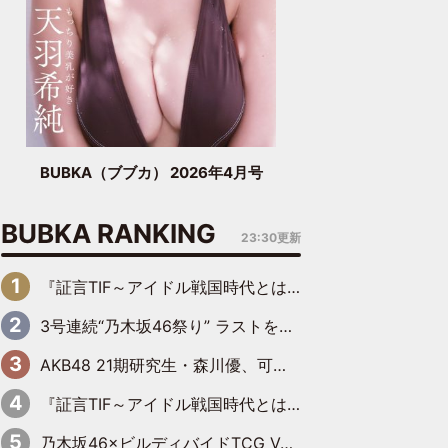
BUBKA（ブブカ） 2026年4月号
BUBKA RANKING
23:30更新
『証言TIF～アイドル戦国時代とはなんだったのか～』第6回：でんぱ組.inc・古川未鈴×相沢梨紗「『ハロプロやりたかったな』って言ったら、夢眠ねむさんに『てめえはでんぱ組．incなんだよ！』って肩パンされて(笑)」
3号連続“乃木坂46祭り” ラストを飾るのは賀喜遥香…5年ぶりの登場に「5年分大人になった私を見ていただけたら」
AKB48 21期研究生・森川優、可愛さもある大人の女性に
『証言TIF～アイドル戦国時代とはなんだったのか～』第10回：さくら学院・武藤彩未×飯田らうら「正直、中3で辞めるというのを信じてなくて。そう言われてはいたけど、嘘でしょって」
乃木坂46×ビルディバイドTCG Vol.2公開 賀喜遥香＆田村真佑が『京まふ』ステージに登壇