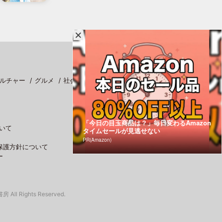
ルチャー
グルメ
社会
スポーツ
「今日の目玉商品は？」毎日変わるAmazon
いて
タイムセールが見逃せない
PR(Amazon)
保護方針について
ー
 All Rights Reserved.