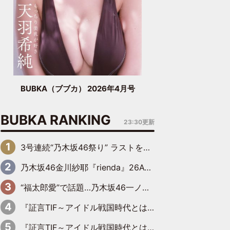
BUBKA（ブブカ） 2026年4月号
BUBKA RANKING
23:30更新
3号連続“乃木坂46祭り” ラストを飾るのは賀喜遥香…5年ぶりの登場に「5年分大人になった私を見ていただけたら」
乃木坂46金川紗耶『rienda』26AW LOOKモデルに就任
“福太郎愛”で話題…乃木坂46一ノ瀬美空、地元福岡『めんべい25周年トップサポーター』に就任
『証言TIF～アイドル戦国時代とはなんだったのか～』第6回：でんぱ組.inc・古川未鈴×相沢梨紗「『ハロプロやりたかったな』って言ったら、夢眠ねむさんに『てめえはでんぱ組．incなんだよ！』って肩パンされて(笑)」
『証言TIF～アイドル戦国時代とはなんだったのか～』第11回：私立恵比寿中学・真山りか×安本彩花「TIFで10年ぶりのキョンシーメイクをしたら、場を完全に引かせてしまって。時代が変わったんだなって」