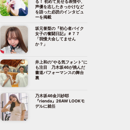
る！ 初めて見せる表情や、
声優を志したきっかけなど
を語った必読のインタビュ
ーを掲載
坂元誉梨の『初心者バイク
女子の奮闘日記』＃７７
「我慢大会してません
か？」
井上和の“やる気フォント”に
も注目 乃木坂46が挑んだ
書道パフォーマンスの舞台
裏
乃木坂46金川紗耶
『rienda』26AW LOOKモ
デルに就任