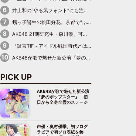
井上和の“やる気フォント”にも注目 乃木坂46が挑んだ書道パフォーマンスの舞台裏
甥っ子誕生の松田好花、京都で“ふたつの家族”をはしご！ “母”黒谷友香に見送られ、“父”松岡昌宏とはハシゴ酒
AKB48 21期研究生・森川優、可愛さもある大人の女性に
『証言TIF～アイドル戦国時代とはなんだったのか～』第10回：さくら学院・武藤彩未×飯田らうら「正直、中3で辞めるというのを信じてなくて。そう言われてはいたけど、嘘でしょって」
AKB48が歌で魅せた新公演『夢のポップスター』 初日から全身全霊のステージ
PICK UP
AKB48が歌で魅せた新公演
『夢のポップスター』 初
日から全身全霊のステージ
声優・奥村優季、初ソログ
ラビアで初ソロ表紙を飾