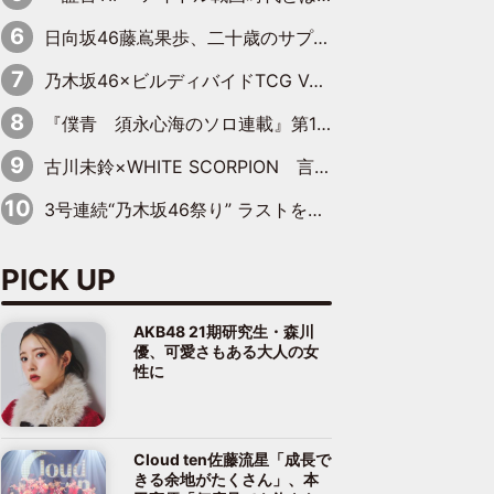
日向坂46藤嶌果歩、二十歳のサプライズバースデーに大喜び「頼られる先輩になれるように努力していきたい」
乃木坂46×ビルディバイドTCG Vol.2公開 賀喜遥香＆田村真佑が『京まふ』ステージに登壇
『僕青 須永心海のソロ連載』第18回：「バーゲンセールハンターみうな inしまむら」編
古川未鈴×WHITE SCORPION 言葉が背中を押した“それぞれの決意”
3号連続“乃木坂46祭り” ラストを飾るのは賀喜遥香…5年ぶりの登場に「5年分大人になった私を見ていただけたら」
PICK UP
AKB48 21期研究生・森川
優、可愛さもある大人の女
性に
Cloud ten佐藤流星「成長で
きる余地がたくさん」、本