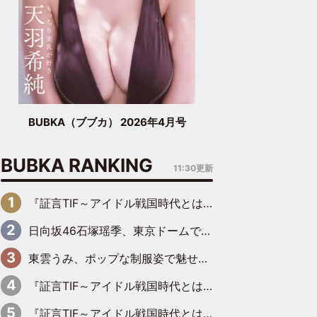
BUBKA（ブブカ） 2026年4月号
BUBKA RANKING
11:30更新
『証言TIF～アイドル戦国時代とはなんだったのか～』第6回：でんぱ組.inc・古川未鈴×相沢梨紗「『ハロプロやりたかったな』って言ったら、夢眠ねむさんに『てめえはでんぱ組．incなんだよ！』って肩パンされて(笑)」
日向坂46石塚瑶季、東京ドームで“観戦バレ”！ ナイツ・塙も認めた「巨人に詳しすぎるアイドル」は元VENUSスクール生で杉内コーチ推し⁉
東雲うみ、ポップな制服姿で魅せる“東雲グリーン”の正体
『証言TIF～アイドル戦国時代とはなんだったのか～』第8回：Negicco・Nao☆×Megu×Kaede「東京からオファーが来たのと、梨の皮剥きとどっちが大事なんだって」
『証言TIF～アイドル戦国時代とはなんだったのか～』第10回：さくら学院・武藤彩未×飯田らうら「正直、中3で辞めるというのを信じてなくて。そう言われてはいたけど、嘘でしょって」