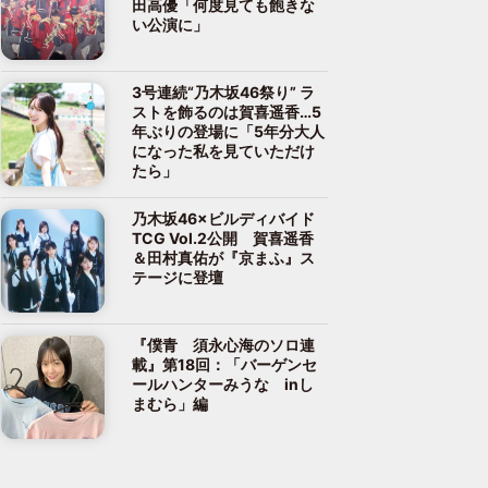
田高優「何度見ても飽きな
い公演に」
3号連続“乃木坂46祭り” ラ
ストを飾るのは賀喜遥香…5
年ぶりの登場に「5年分大人
になった私を見ていただけ
たら」
乃木坂46×ビルディバイド
TCG Vol.2公開 賀喜遥香
＆田村真佑が『京まふ』ス
テージに登壇
『僕青 須永心海のソロ連
載』第18回：「バーゲンセ
ールハンターみうな inし
まむら」編