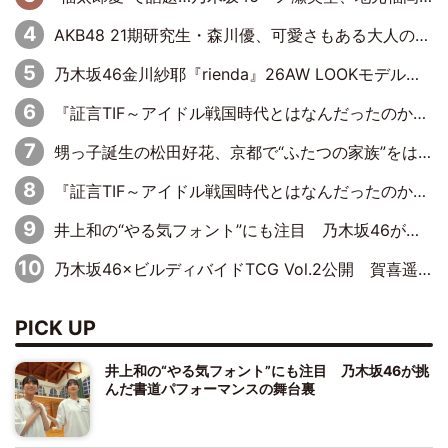
AKB48 21期研究生・森川優、可愛さもある大人の女性に
乃木坂46金川紗耶『rienda』26AW LOOKモデルに就任
『証言TIF～アイドル戦国時代とはなんだったのか～』第11回：私立恵比寿中学・真山りか×安本彩花「TIFで10年ぶりのキョンシーメイクをしたら、場を完全に引かせてしまって。時代が変わったんだなって」
甥っ子誕生の松田好花、京都で“ふたつの家族”をはしご！ “母”黒谷友香に見送られ、“父”松岡昌宏とはハシゴ酒
『証言TIF～アイドル戦国時代とはなんだったのか～』第10回：さくら学院・武藤彩未×飯田らうら「正直、中3で辞めるというのを信じてなくて。そう言われてはいたけど、嘘でしょって」
井上和の“やる気フォント”にも注目 乃木坂46が挑んだ書道パフォーマンスの舞台裏
乃木坂46×ビルディバイドTCG Vol.2公開 賀喜遥香＆田村真佑が『京まふ』ステージに登壇
PICK UP
井上和の“やる気フォント”にも注目 乃木坂46が挑
んだ書道パフォーマンスの舞台裏