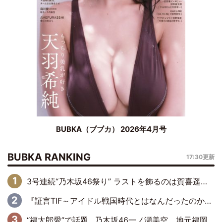
BUBKA（ブブカ） 2026年4月号
BUBKA RANKING
17:30更新
3号連続“乃木坂46祭り” ラストを飾るのは賀喜遥香…5年ぶりの登場に「5年分大人になった私を見ていただけたら」
『証言TIF～アイドル戦国時代とはなんだったのか～』第6回：でんぱ組.inc・古川未鈴×相沢梨紗「『ハロプロやりたかったな』って言ったら、夢眠ねむさんに『てめえはでんぱ組．incなんだよ！』って肩パンされて(笑)」
“福太郎愛”で話題…乃木坂46一ノ瀬美空、地元福岡『めんべい25周年トップサポーター』に就任