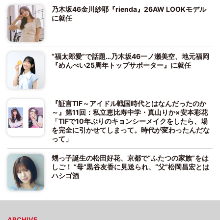
乃木坂46金川紗耶『rienda』26AW LOOKモデル
に就任
“福太郎愛”で話題…乃木坂46一ノ瀬美空、地元福岡
『めんべい25周年トップサポーター』に就任
『証言TIF～アイドル戦国時代とはなんだったのか
～』第11回：私立恵比寿中学・真山りか×安本彩花
「TIFで10年ぶりのキョンシーメイクをしたら、場
を完全に引かせてしまって。時代が変わったんだな
って」
甥っ子誕生の松田好花、京都で“ふたつの家族”をは
しご！ “母”黒谷友香に見送られ、“父”松岡昌宏とは
ハシゴ酒
ARCHIVE