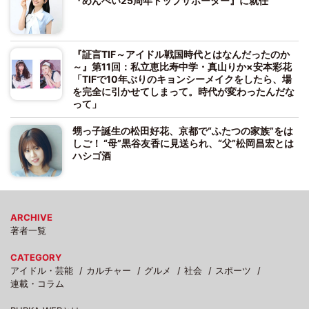
『めんべい25周年トップサポーター』に就任
『証言TIF～アイドル戦国時代とはなんだったのか
～』第11回：私立恵比寿中学・真山りか×安本彩花
「TIFで10年ぶりのキョンシーメイクをしたら、場
を完全に引かせてしまって。時代が変わったんだな
って」
甥っ子誕生の松田好花、京都で“ふたつの家族”をは
しご！ “母”黒谷友香に見送られ、“父”松岡昌宏とは
ハシゴ酒
ARCHIVE
著者一覧
CATEGORY
アイドル・芸能
カルチャー
グルメ
社会
スポーツ
連載・コラム