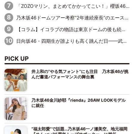
「ZOZOマリン、まとめてかかってこい！」櫻坂46 山下瞳月の魂の叫び！5年目の勝利にBuddiesたちは態度で示せるか!?
乃木坂46ドームツアー考察”2年連続座長”のエース・井上和の涙から感じた「乃木坂46らしさ」とは？
【コラム】イコラブの物語は東京ドームの後も続くのか
日向坂46・四期生が誰よりも高く跳んだ日━━武道館3Daysで見せつけた実力と一体感、そしてハッピーオーラ！
PICK UP
井上和の“やる気フォント”にも注目 乃木坂46が挑
んだ書道パフォーマンスの舞台裏
乃木坂46金川紗耶『rienda』26AW LOOKモデル
に就任
“福太郎愛”で話題…乃木坂46一ノ瀬美空、地元福岡