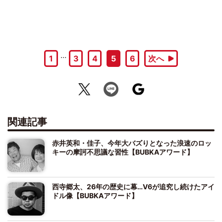
…
1
3
4
5
6
次へ
関連記事
赤井英和・佳子、今年大バズりとなった浪速のロッ
キーの摩訶不思議な習性【BUBKAアワード】
西寺郷太、26年の歴史に幕…V6が追究し続けたアイ
ドル像【BUBKAアワード】