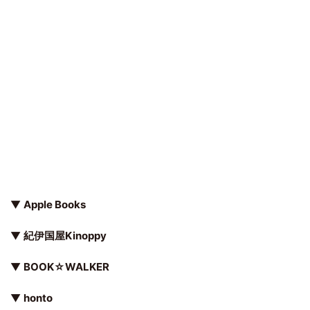
▼
Apple Books
▼
紀伊国屋Kinoppy
▼
BOOK☆WALKER
▼
honto