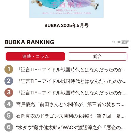
BUBKA 2025年5月号
BUBKA RANKING
11:30更新
連載・コラム
総合
『証言TIF～アイドル戦国時代とはなんだったのか～』第11回：私立恵比寿中学・真山りか×安本彩花「TIFで10年ぶりのキョンシーメイクをしたら、場を完全に引かせてしまって。時代が変わったんだなって」
『証言TIF～アイドル戦国時代とはなんだったのか～』第10回：さくら学院・武藤彩未×飯田らうら「正直、中3で辞めるというのを信じてなくて。そう言われてはいたけど、嘘でしょって」
『証言TIF～アイドル戦国時代とはなんだったのか～』第8回：Negicco・Nao☆×Megu×Kaede「東京からオファーが来たのと、梨の皮剥きとどっちが大事なんだって」
宮戸優光「前田さんとの関係が、第三者の焚きつけのようなかたちで壊されてしまったのは、悲しいことですよ」【UWF】
石岡真衣のドラゴンズ勝利の女神記 第７回「夏の神宮！11得点どらほー」
“水ダウ”藤井健太郎×“WACK”渡辺淳之介「悪企のすゝめ 大人を煙に巻く仕事術」刊行記念対談