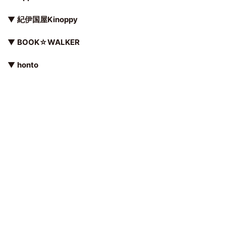
▼
紀伊国屋Kinoppy
▼
BOOK☆WALKER
▼
honto