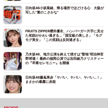
日向坂46小坂菜緒、帰る場所でほどける心 大阪が
写した“素のこさかな”
FRUITS ZIPPER櫻井優衣、ハンバーガー片手に見せ
た笑顔がかわい過ぎる…「国宝級の美しさ」「モグ
モグ美女」「この笑顔は反則過ぎる」
乃木坂46、地方公演を終えて残すは“聖地”明治神宮
野球場！ 最終の福岡公演では吉田綾乃クリスティー
の『卒業セレモニー』を開催
日向坂46藤嶌果歩「ヤバい、ヤバい、ヤバい…！」
まさかの暴露に赤面
ARCHIVE