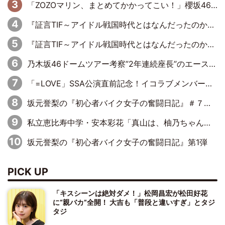
「ZOZOマリン、まとめてかかってこい！」櫻坂46 山下瞳月の魂の叫び！5年目の勝利にBuddiesたちは態度で示せるか!?
『証言TIF～アイドル戦国時代とはなんだったのか～』第11回：私立恵比寿中学・真山りか×安本彩花「TIFで10年ぶりのキョンシーメイクをしたら、場を完全に引かせてしまって。時代が変わったんだなって」
『証言TIF～アイドル戦国時代とはなんだったのか～』第10回：さくら学院・武藤彩未×飯田らうら「正直、中3で辞めるというのを信じてなくて。そう言われてはいたけど、嘘でしょって」
乃木坂46ドームツアー考察”2年連続座長”のエース・井上和の涙から感じた「乃木坂46らしさ」とは？
「=LOVE」SSA公演直前記念！イコラブメンバー全員が語る1万字ドキュメント一部公開
坂元誉梨の『初心者バイク女子の奮闘日記』＃７７「我慢大会してませんか？」
私立恵比寿中学・安本彩花「真山は、柚乃ちゃんのことを育てたいって言ってました」【BUBKA2月号】
坂元誉梨の『初心者バイク女子の奮闘日記』第1弾
PICK UP
「キスシーンは絶対ダメ！」松岡昌宏が松田好花
に“親バカ”全開！ 大吉も「普段と違いすぎ」とタジ
タジ