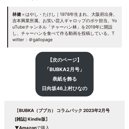
林健
＝はやし・たけし｜1978年生まれ、大阪府出身。
吉本興業所属。お笑い芸人ギャロップのボケ担当。Yo
uTubeチャンネル「チャーハン林」を2019年に開設
し、チャーハンを食べて作る動画を投稿している。T
witter：＠gallopage
【次のページ】
「BUBKA2月号」
表紙を飾る
日向坂46上村ひなの
【
BUBKA（ブブカ） コラムパック 2023年2月号
[雑誌] Kindle版
】
▼
Amazon
で購入