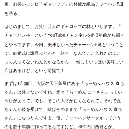
画。お笑いコンビ「
ギャロップ
」の
林健
が絶品
チャーハン
5皿
を語る。
はじめまして、お笑い芸人のギャロップの林と申します。「
チャーハン林
」というYouTubeチャンネルを約3年前から細々
とやってます。今回、美味しかったチャーハン5選ということ
で、結婚式に誰呼ぶとかと一緒で、なんでここ入れたのにこ
っち入ってないねんとかなるから……他にもいっぱい美味しい
店はあるけど、という前提で！
まずは1店舗目、大阪の天下茶屋にある「らーめんハウス 直ち
ゃん」は外せないですね。元々「らーめん コーさん」ってい
う店があって。でも、そこの大将が亡くなられて、それで直
ちゃんが後を受けて、味はそのままで「らーめんハウス 直ち
ゃん」になったんですよ。僕、チャーハンサークルっていう
のを数十年前に作ってるんですけど。
和牛
の川西君とか、