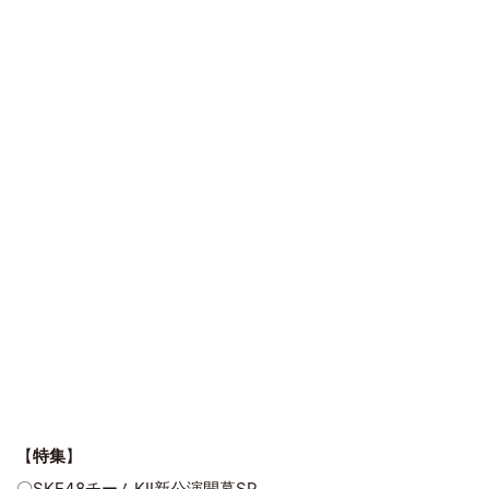
【
特集
】
〇SKE48チームKⅡ新公演開幕SP