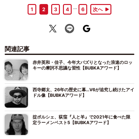
…
1
2
3
4
6
次へ
関連記事
赤井英和・佳子、今年大バズりとなった浪速のロッ
キーの摩訶不思議な習性【BUBKAアワード】
西寺郷太、26年の歴史に幕…V6が追究し続けたアイ
ドル像【BUBKAアワード】
掟ポルシェ、荻窪『人と羊』で2021年に食べた限
定ラーメンベスト5【BUBKAアワード】