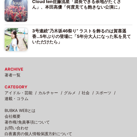
Cloud ten佐藤流星「成長できる余地がたくさ
ん」、本田高優「何度見ても飽きない公演に」
3号連続“乃木坂46祭り” ラストを飾るのは賀喜遥
香…5年ぶりの登場に「5年分大人になった私を見て
いただけたら」
ARCHIVE
著者一覧
CATEGORY
アイドル・芸能
カルチャー
グルメ
社会
スポーツ
連載・コラム
BUBKA WEBとは
会社概要
著作権/免責事項について
お問い合わせ
白夜書房の個人情報保護方針について