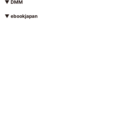
▼
DMM
▼
ebookjapan