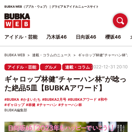
BUBKA WEB（ブブカ・ウェブ）｜グラビア＆アイドルニュースサイト
アイドル・芸能
乃木坂46
日向坂46
櫻坂46
BUBKA WEB
連載・コラムのニュース
ギャロップ林健“チャーハン林”が
2022-12-31 20:10
アイドル・芸能
グルメ
連載・コラム
ギャロップ林健“チャーハン林”が唸っ
た絶品5皿【BUBKAアワード】
BUBKA
かまいたち
BUBKA2月号
BUBKAアワード
和牛
ギャロップ
林健
チャーハン
チャーハン林
BUBKA編集部