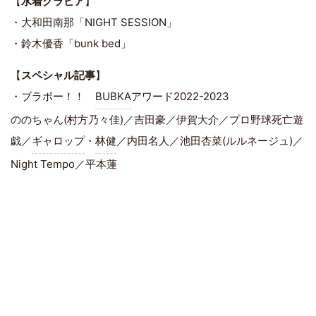
【
水着グラビア
】
・大和田南那「NIGHT SESSION」
・鈴木優香「bunk bed」
【
スペシャル記事
】
・ブラボー！！
BUBKA
アワード2022-2023
ののちゃん(村方乃々佳)／吉田豪／伊賀大介／プロ野球死亡遊
戯／
ギャロップ
・
林健
／内田名人／池田杏菜(ルルネージュ)／
Night Tempo／平本蓮