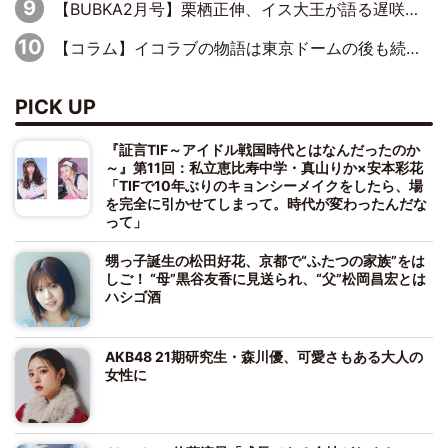
【BUBKA2月号】栗栖正伸、イス大王が語る遅咲きヒールとしての苦節50年
【コラム】イコラブの物語は東京ドームの後も続くのか
PICK UP
『証言TIF～アイドル戦国時代とはなんだったのか
～』第11回：私立恵比寿中学・真山りか×安本彩花
「TIFで10年ぶりのキョンシーメイクをしたら、場
を完全に引かせてしまって。時代が変わったんだな
って」
甥っ子誕生の松田好花、京都で“ふたつの家族”をは
しご！ “母”黒谷友香に見送られ、“父”松岡昌宏とは
ハシゴ酒
AKB48 21期研究生・森川優、可愛さもある大人の
女性に