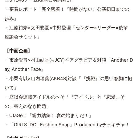
・密着レポート「完全密着！『時間がない』公演初日までの
歩み」
・江籠裕奈×太田彩夏×中野愛理「センター×リーダー×後輩
座談会サミット」
【
中面企画
】
・市原愛弓×村山結香(≒JOY)ペアグラビア＆対談「Another D
ay, Another Face」
・小栗有以×山内瑞葵(AKB48)対談「『挑戦』の思いを胸に抱
いて」
・座談会連載アイドルのへそ「『アイドル』と『恋愛』そ
の、答えのなき問題」
・UtaGe！「総力結集！ 宴の始まりだ！」
・「GIRLS IDOL Fashion Snap」Produced byチェキチャ！