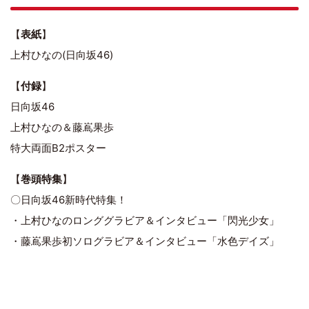
【
表紙
】
上村ひなの(日向坂46)
【
付録
】
日向坂46
上村ひなの＆藤嶌果歩
特大両面B2ポスター
【
巻頭特集
】
〇日向坂46新時代特集！
・上村ひなのロンググラビア＆インタビュー「閃光少女」
・藤嶌果歩初ソログラビア＆インタビュー「水色デイズ」