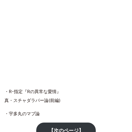
・R-指定『Rの異常な愛情』
真・スチャダラパー論(前編)
・宇多丸のマブ論
【次のページ】