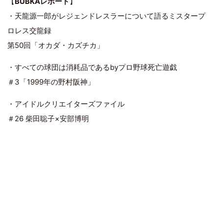
【
BUBKAレポート
】
・天龍源一郎がレジェンドレスラーについて語るミスタープ
ロレス交龍録
第50回「オカダ・カズチカ」
・すべての球団は消耗品であるbyプロ野球死亡遊戯
＃3「1999年の野村阪神」
・アイドルクリエイターズファイル
＃26 柴田聡子×安部博明