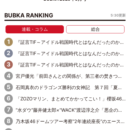
BUBKA RANKING
5:30更新
連載・コラム
総合
『証言TIF～アイドル戦国時代とはなんだったのか～』第11回：私立恵比寿中学・真山りか×安本彩花「TIFで10年ぶりのキョンシーメイクをしたら、場を完全に引かせてしまって。時代が変わったんだなって」
『証言TIF～アイドル戦国時代とはなんだったのか～』第10回：さくら学院・武藤彩未×飯田らうら「正直、中3で辞めるというのを信じてなくて。そう言われてはいたけど、嘘でしょって」
『証言TIF～アイドル戦国時代とはなんだったのか～』第8回：Negicco・Nao☆×Megu×Kaede「東京からオファーが来たのと、梨の皮剥きとどっちが大事なんだって」
宮戸優光「前田さんとの関係が、第三者の焚きつけのようなかたちで壊されてしまったのは、悲しいことですよ」【UWF】
石岡真衣のドラゴンズ勝利の女神記 第７回「夏の神宮！11得点どらほー」
「ZOZOマリン、まとめてかかってこい！」櫻坂46 山下瞳月の魂の叫び！5年目の勝利にBuddiesたちは態度で示せるか!?
“水ダウ”藤井健太郎×“WACK”渡辺淳之介「悪企のすゝめ 大人を煙に巻く仕事術」刊行記念対談
乃木坂46ドームツアー考察”2年連続座長”のエース・井上和の涙から感じた「乃木坂46らしさ」とは？