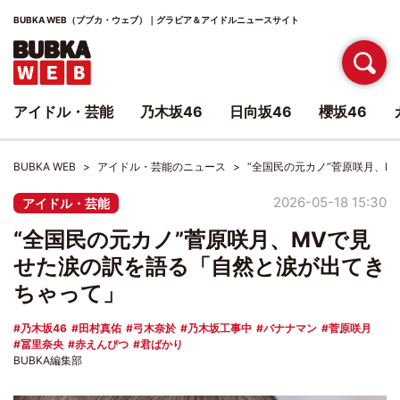
BUBKA WEB（ブブカ・ウェブ）｜グラビア＆アイドルニュースサイト
アイドル・芸能
乃木坂46
日向坂46
櫻坂46
BUBKA WEB
アイドル・芸能のニュース
“全国民の元カノ”菅原咲月、
2026-05-18 15:30
アイドル・芸能
“全国民の元カノ”菅原咲月、MVで見
せた涙の訳を語る「自然と涙が出てき
ちゃって」
乃木坂46
田村真佑
弓木奈於
乃木坂工事中
バナナマン
菅原咲月
冨里奈央
赤えんぴつ
君ばかり
BUBKA編集部