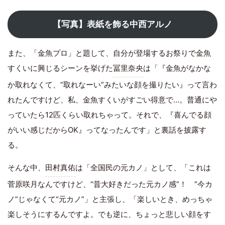
【写真】表紙を飾る中西アルノ
また、「金魚プロ」と題して、自分が登場するお祭りで金魚
すくいに興じるシーンを挙げた
冨里奈央
は「『金魚がなかな
か取れなくて、“取れなーい”みたいな顔を撮りたい』って言わ
れたんですけど、私、金魚すくいがすごい得意で…。普通にや
っていたら12匹くらい取れちゃって。それで、『喜んでる顔
がいい感じだからOK』ってなったんです」と裏話を披露す
る。
そんな中、
田村真佑
は「全国民の元カノ」として、「これは
菅原咲月なんですけど、“昔大好きだった元カノ感”！ “今カ
ノ”じゃなくて“元カノ”」と主張し、「楽しいとき、めっちゃ
楽しそうにするんですよ。でも逆に、ちょっと悲しい顔をす