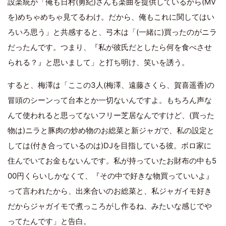
設楽統が「俺も日村(勇紀)さんも楽曲を提供しているから(MV
を)めちゃめちゃ見てるわけ。だから、俺もこれに関してはい
ろいろ思う」と共感すると、弓木は「(一緒に)買ったのがニラ
だったんです。つまり、『私が彼氏だとしたら何を食べさせ
られる？』と思いまして」と打ち明け、笑いを誘う。
すると、梅澤は「ここの3人(梅澤、遠藤さくら、賀喜遥香)の
冒頭のシーンって台本とか一切ないんですよ。もちろん声な
んて使われると思ってないフリー芝居なんですけど、(買った
物は)ニラと豚肉の炒め物のお総菜と新ジャガで、私の設定と
しては(付き合っているのは)DJを目指している彼。ボロ家に
住んでいてお金もないんです。私が持っていたお財布の中も5
00円くらいしかなくて、『その中で好きな物買っていいよ』
って言われたから、出来合いのお総菜と、私ジャガイモ好き
だからジャガイモで煮っころがし作るね、みたいな感じでや
ってたんです」と告白。