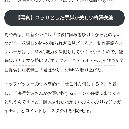
れ、
菅原咲月
がMVで見せた涙について語る場面があった。
【写真】スラりとした手脚が美しい梅澤美波
同企画は、最新シングル「最後に階段を駆け上がったのはい
つだ？」収録曲のMVの知られざる見どころと、制作裏話をメ
ンバーが語り、MVの魅力を深掘りしていくというもので、後
編は
バナナマン
扮(ふん)するフォークデュオ・
赤えんぴつ
が楽
曲提供した収録曲「
君ばかり
」のMVを取り上げた。
トップバッターの
弓木奈於
は「晩ごはん何にする？」と題
し、「梅澤美波さんがお買い物するシーンが序盤に出てくる
と思うんですけど、購入された物がずいぶん小ぶりなジャガ
イモ…」とコメントし、スタジオを沸かせる。