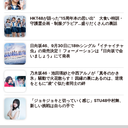
HKT48が語った“15周年本の思い出” 大食い特訓・
守護霊企画・制服グラビア…盛りだくさんの裏話
日向坂46、9月30日に18thシングル『イチャイチャ
虫』の発売決定！ フォーメーションは『日向坂で会
いましょう』にて発表
乃木坂46・池田瑛紗と中西アルノが「真冬のかき
氷」騒動で火花散らす！ 因縁の裏にあるのは、逆境
をともに“凌”ぐ似た者同士の絆
「ジョキジョキと切っていく感じ」STU48中村舞、
新しい挑戦は自らの手で