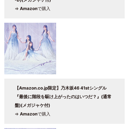
⇒
Amazon
で購入
【Amazon.co.jp限定】乃木坂46 41stシングル
『最後に階段を駆け上がったのはいつだ？』(通常
盤)(メガジャケ付)
⇒
Amazon
で購入