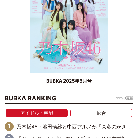
BUBKA 2025年5月号
BUBKA RANKING
11:30更新
アイドル・芸能
総合
乃木坂46・池田瑛紗と中西アルノが「真冬のかき氷」騒動で火花散らす！ 因縁の裏にあるのは、逆境をともに“凌”ぐ似た者同士の絆