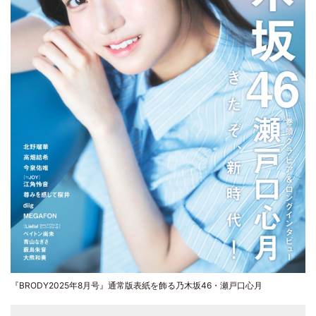
『BRODY2025年8月号』通常版表紙を飾る乃木坂46・瀬戸口心月