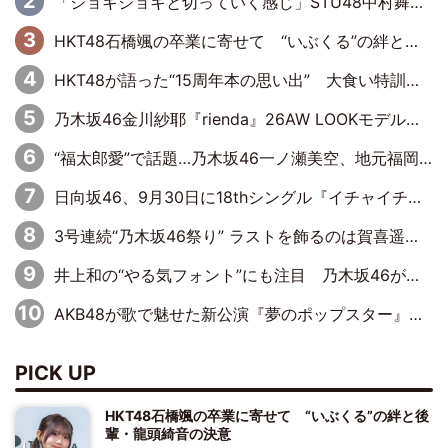
「ジョキジョキと切っていく感じ」STU48中村舞、新しい挑戦は自らの手で
HKT48石橋颯の卒業に寄せて “いぶくる”の絆と後輩・龍頭綺音の決意
HKT48が語った“15周年本の思い出” 大食い特訓・守護霊企画・制服グラビア…盛りだくさんの裏話
乃木坂46金川紗耶『rienda』26AW LOOKモデルに就任
“福太郎愛”で話題…乃木坂46一ノ瀬美空、地元福岡『めんべい25周年トップサポーター』に就任
日向坂46、9月30日に18thシングル『イチャイチャ虫』の発売決定！ フォーメーションは『日向坂で会いましょう』にて発表
3号連続“乃木坂46祭り” ラストを飾るのは賀喜遥香…5年ぶりの登場に「5年分大人になった私を見ていただけたら」
井上和の“やる気フォント”にも注目 乃木坂46が挑んだ書道パフォーマンスの舞台裏
AKB48が歌で魅せた新公演『夢のポップスター』 初日から全身全霊のステージ
PICK UP
HKT48石橋颯の卒業に寄せて “いぶくる”の絆と後
輩・龍頭綺音の決意