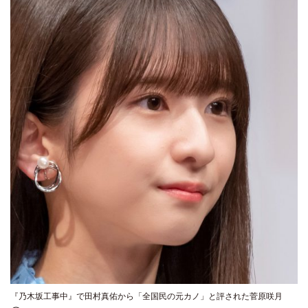
『乃木坂工事中』で田村真佑から「全国民の元カノ」と評された菅原咲月