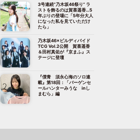
3号連続“乃木坂46祭り” ラ
ストを飾るのは賀喜遥香…5
年ぶりの登場に「5年分大人
になった私を見ていただけ
たら」
乃木坂46×ビルディバイド
TCG Vol.2公開 賀喜遥香
＆田村真佑が『京まふ』ス
テージに登壇
『僕青 須永心海のソロ連
載』第18回：「バーゲンセ
ールハンターみうな inし
まむら」編