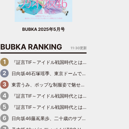
BUBKA 2025年5月号
BUBKA RANKING
11:30更新
『証言TIF～アイドル戦国時代とはなんだったのか～』第6回：でんぱ組.inc・古川未鈴×相沢梨紗「『ハロプロやりたかったな』って言ったら、夢眠ねむさんに『てめえはでんぱ組．incなんだよ！』って肩パンされて(笑)」
日向坂46石塚瑶季、東京ドームで“観戦バレ”！ ナイツ・塙も認めた「巨人に詳しすぎるアイドル」は元VENUSスクール生で杉内コーチ推し⁉
東雲うみ、ポップな制服姿で魅せる“東雲グリーン”の正体
『証言TIF～アイドル戦国時代とはなんだったのか～』第8回：Negicco・Nao☆×Megu×Kaede「東京からオファーが来たのと、梨の皮剥きとどっちが大事なんだって」
『証言TIF～アイドル戦国時代とはなんだったのか～』第10回：さくら学院・武藤彩未×飯田らうら「正直、中3で辞めるというのを信じてなくて。そう言われてはいたけど、嘘でしょって」
日向坂46藤嶌果歩、二十歳のサプライズバースデーに大喜び「頼られる先輩になれるように努力していきたい」