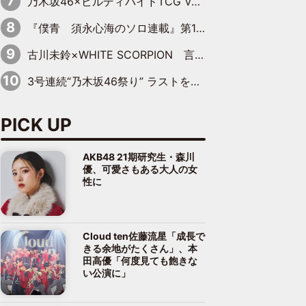
乃木坂46×ビルディバイドTCG Vol.2公開 賀喜遥香＆田村真佑が『京まふ』ステージに登壇
『僕青 須永心海のソロ連載』第18回：「バーゲンセールハンターみうな inしまむら」編
古川未鈴×WHITE SCORPION 言葉が背中を押した“それぞれの決意”
3号連続“乃木坂46祭り” ラストを飾るのは賀喜遥香…5年ぶりの登場に「5年分大人になった私を見ていただけたら」
PICK UP
AKB48 21期研究生・森川
優、可愛さもある大人の女
性に
Cloud ten佐藤流星「成長で
きる余地がたくさん」、本
田高優「何度見ても飽きな
い公演に」