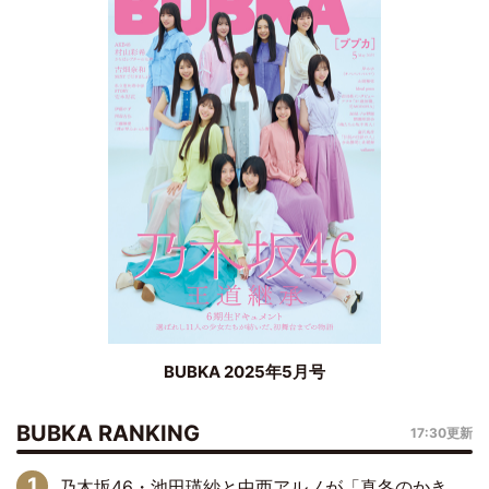
BUBKA 2025年5月号
BUBKA RANKING
17:30更新
乃木坂46・池田瑛紗と中西アルノが「真冬のかき氷」騒動で火花散らす！ 因縁の裏にあるのは、逆境をともに“凌”ぐ似た者同士の絆