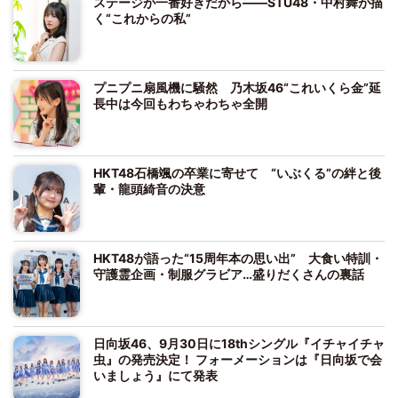
ステージが一番好きだから――STU48・中村舞が描
く“これからの私”
プニプニ扇風機に騒然 乃木坂46“これいくら金”延
長中は今回もわちゃわちゃ全開
HKT48石橋颯の卒業に寄せて “いぶくる”の絆と後
輩・龍頭綺音の決意
HKT48が語った“15周年本の思い出” 大食い特訓・
守護霊企画・制服グラビア…盛りだくさんの裏話
日向坂46、9月30日に18thシングル『イチャイチャ
虫』の発売決定！ フォーメーションは『日向坂で会
いましょう』にて発表