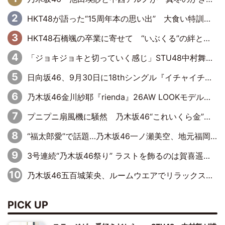
HKT48が語った“15周年本の思い出” 大食い特訓・守護霊企画・制服グラビア…盛りだくさんの裏話
HKT48石橋颯の卒業に寄せて “いぶくる”の絆と後輩・龍頭綺音の決意
「ジョキジョキと切っていく感じ」STU48中村舞、新しい挑戦は自らの手で
日向坂46、9月30日に18thシングル『イチャイチャ虫』の発売決定！ フォーメーションは『日向坂で会いましょう』にて発表
乃木坂46金川紗耶『rienda』26AW LOOKモデルに就任
プニプニ扇風機に騒然 乃木坂46“これいくら金”延長中は今回もわちゃわちゃ全開
“福太郎愛”で話題…乃木坂46一ノ瀬美空、地元福岡『めんべい25周年トップサポーター』に就任
3号連続“乃木坂46祭り” ラストを飾るのは賀喜遥香…5年ぶりの登場に「5年分大人になった私を見ていただけたら」
乃木坂46五百城茉央、ルームウエアでリラックス「今回のグラビアを見て成長を感じていただけるとうれしい」
PICK UP