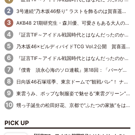
3号連続“乃木坂46祭り” ラストを飾るのは賀喜遥香…5年ぶりの登場に「5年分大人になった私を見ていただけたら」
AKB48 21期研究生・森川優、可愛さもある大人の女性に
『証言TIF～アイドル戦国時代とはなんだったのか～』第10回：さくら学院・武藤彩未×飯田らうら「正直、中3で辞めるというのを信じてなくて。そう言われてはいたけど、嘘でしょって」
乃木坂46×ビルディバイドTCG Vol.2公開 賀喜遥香＆田村真佑が『京まふ』ステージに登壇
『証言TIF～アイドル戦国時代とはなんだったのか～』第11回：私立恵比寿中学・真山りか×安本彩花「TIFで10年ぶりのキョンシーメイクをしたら、場を完全に引かせてしまって。時代が変わったんだなって」
『僕青 須永心海のソロ連載』第18回：「バーゲンセールハンターみうな inしまむら」編
日向坂46石塚瑶季、東京ドームで“観戦バレ”！ ナイツ・塙も認めた「巨人に詳しすぎるアイドル」は元VENUSスクール生で杉内コーチ推し⁉
東雲うみ、ポップな制服姿で魅せる“東雲グリーン”の正体
甥っ子誕生の松田好花、京都で“ふたつの家族”をはしご！ “母”黒谷友香に見送られ、“父”松岡昌宏とはハシゴ酒
PICK UP