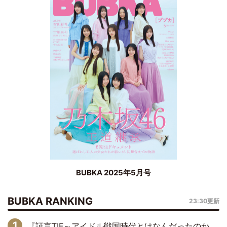
BUBKA 2025年5月号
BUBKA RANKING
23:30更新
『証言TIF～アイドル戦国時代とはなんだったのか～』第6回：でんぱ組.inc・古川未鈴×相沢梨紗「『ハロプロやりたかったな』って言ったら、夢眠ねむさんに『てめえはでんぱ組．incなんだよ！』って肩パンされて(笑)」