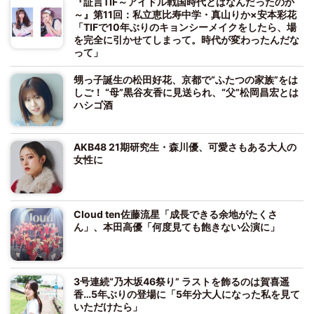
『証言TIF～アイドル戦国時代とはなんだったのか
～』第11回：私立恵比寿中学・真山りか×安本彩花
「TIFで10年ぶりのキョンシーメイクをしたら、場
を完全に引かせてしまって。時代が変わったんだな
って」
甥っ子誕生の松田好花、京都で“ふたつの家族”をは
しご！ “母”黒谷友香に見送られ、“父”松岡昌宏とは
ハシゴ酒
AKB48 21期研究生・森川優、可愛さもある大人の
女性に
Cloud ten佐藤流星「成長できる余地がたくさ
ん」、本田高優「何度見ても飽きない公演に」
3号連続“乃木坂46祭り” ラストを飾るのは賀喜遥
香…5年ぶりの登場に「5年分大人になった私を見て
いただけたら」