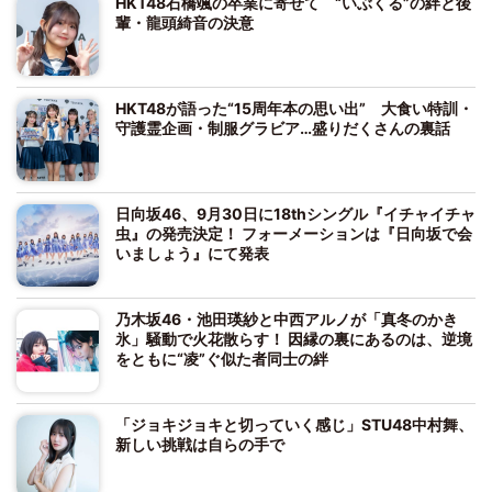
HKT48石橋颯の卒業に寄せて “いぶくる”の絆と後
輩・龍頭綺音の決意
HKT48が語った“15周年本の思い出” 大食い特訓・
守護霊企画・制服グラビア…盛りだくさんの裏話
日向坂46、9月30日に18thシングル『イチャイチャ
虫』の発売決定！ フォーメーションは『日向坂で会
いましょう』にて発表
乃木坂46・池田瑛紗と中西アルノが「真冬のかき
氷」騒動で火花散らす！ 因縁の裏にあるのは、逆境
をともに“凌”ぐ似た者同士の絆
「ジョキジョキと切っていく感じ」STU48中村舞、
新しい挑戦は自らの手で