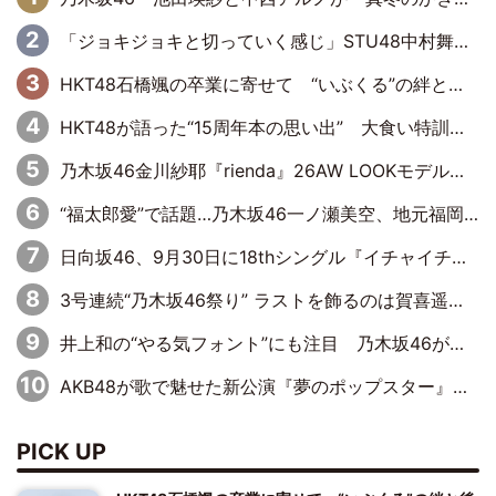
「ジョキジョキと切っていく感じ」STU48中村舞、新しい挑戦は自らの手で
HKT48石橋颯の卒業に寄せて “いぶくる”の絆と後輩・龍頭綺音の決意
HKT48が語った“15周年本の思い出” 大食い特訓・守護霊企画・制服グラビア…盛りだくさんの裏話
乃木坂46金川紗耶『rienda』26AW LOOKモデルに就任
“福太郎愛”で話題…乃木坂46一ノ瀬美空、地元福岡『めんべい25周年トップサポーター』に就任
日向坂46、9月30日に18thシングル『イチャイチャ虫』の発売決定！ フォーメーションは『日向坂で会いましょう』にて発表
3号連続“乃木坂46祭り” ラストを飾るのは賀喜遥香…5年ぶりの登場に「5年分大人になった私を見ていただけたら」
井上和の“やる気フォント”にも注目 乃木坂46が挑んだ書道パフォーマンスの舞台裏
AKB48が歌で魅せた新公演『夢のポップスター』 初日から全身全霊のステージ
PICK UP