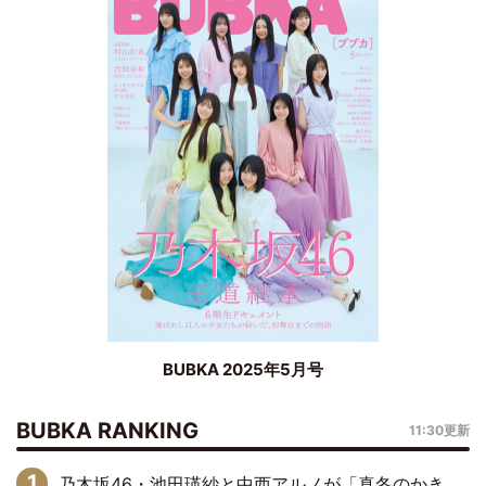
BUBKA 2025年5月号
BUBKA RANKING
11:30更新
乃木坂46・池田瑛紗と中西アルノが「真冬のかき氷」騒動で火花散らす！ 因縁の裏にあるのは、逆境をともに“凌”ぐ似た者同士の絆