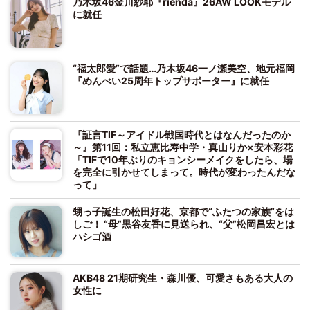
乃木坂46金川紗耶『rienda』26AW LOOKモデル
に就任
“福太郎愛”で話題…乃木坂46一ノ瀬美空、地元福岡
『めんべい25周年トップサポーター』に就任
『証言TIF～アイドル戦国時代とはなんだったのか
～』第11回：私立恵比寿中学・真山りか×安本彩花
「TIFで10年ぶりのキョンシーメイクをしたら、場
を完全に引かせてしまって。時代が変わったんだな
って」
甥っ子誕生の松田好花、京都で“ふたつの家族”をは
しご！ “母”黒谷友香に見送られ、“父”松岡昌宏とは
ハシゴ酒
AKB48 21期研究生・森川優、可愛さもある大人の
女性に