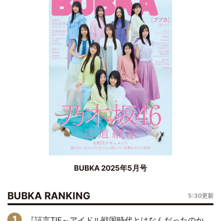
BUBKA 2025年5月号
BUBKA RANKING
5:30更新
『証言TIF～アイドル戦国時代とはなんだったのか～』第6回：でんぱ組.inc・古川未鈴×相沢梨紗「『ハロプロやりたかったな』って言ったら、夢眠ねむさんに『てめえはでんぱ組．incなんだよ！』って肩パンされて(笑)」