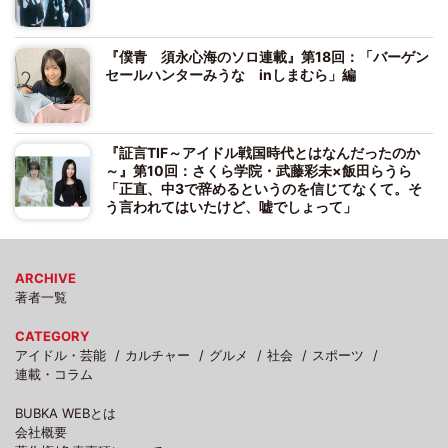
『僕青 須永心海のソロ連載』第18回：「バーゲン
セールハンターみうな inしまむら」編
『証言TIF～アイドル戦国時代とはなんだったのか
～』第10回：さくら学院・武藤彩未×飯田らうら
「正直、中3で辞めるというのを信じてなくて。そ
う言われてはいたけど、嘘でしょって」
ARCHIVE
著者一覧
CATEGORY
アイドル・芸能
カルチャー
グルメ
社会
スポーツ
連載・コラム
BUBKA WEBとは
会社概要