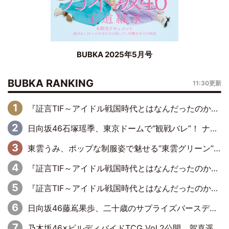
BUBKA 2025年5月号
BUBKA RANKING
11:30更新
『証言TIF～アイドル戦国時代とはなんだったのか～』第6回：でんぱ組.inc・古川未鈴×相沢梨紗「『ハロプロやりたかったな』って言ったら、夢眠ねむさんに『てめえはでんぱ組．incなんだよ！』って肩パンされて(笑)」
日向坂46石塚瑶季、東京ドームで“観戦バレ”！ ナイツ・塙も認めた「巨人に詳しすぎるアイドル」は元VENUSスクール生で杉内コーチ推し⁉
東雲うみ、ポップな制服姿で魅せる“東雲グリーン”の正体
『証言TIF～アイドル戦国時代とはなんだったのか～』第8回：Negicco・Nao☆×Megu×Kaede「東京からオファーが来たのと、梨の皮剥きとどっちが大事なんだって」
『証言TIF～アイドル戦国時代とはなんだったのか～』第10回：さくら学院・武藤彩未×飯田らうら「正直、中3で辞めるというのを信じてなくて。そう言われてはいたけど、嘘でしょって」
日向坂46藤嶌果歩、二十歳のサプライズバースデーに大喜び「頼られる先輩になれるように努力していきたい」
乃木坂46×ビルディバイドTCG Vol.2公開 賀喜遥香＆田村真佑が『京まふ』ステージに登壇