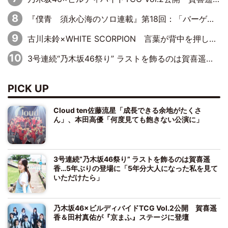
『僕青 須永心海のソロ連載』第18回：「バーゲンセールハンターみうな inしまむら」編
古川未鈴×WHITE SCORPION 言葉が背中を押した“それぞれの決意”
3号連続“乃木坂46祭り” ラストを飾るのは賀喜遥香…5年ぶりの登場に「5年分大人になった私を見ていただけたら」
PICK UP
Cloud ten佐藤流星「成長できる余地がたくさ
ん」、本田高優「何度見ても飽きない公演に」
3号連続“乃木坂46祭り” ラストを飾るのは賀喜遥
香…5年ぶりの登場に「5年分大人になった私を見て
いただけたら」
乃木坂46×ビルディバイドTCG Vol.2公開 賀喜遥
香＆田村真佑が『京まふ』ステージに登壇