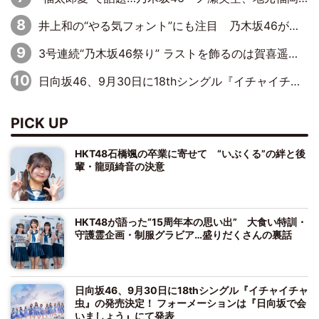
井上和の“やる気フォント”にも注目 乃木坂46が挑んだ書道パフォーマンスの舞台裏
3号連続“乃木坂46祭り” ラストを飾るのは賀喜遥香…5年ぶりの登場に「5年分大人になった私を見ていただけたら」
日向坂46、9月30日に18thシングル『イチャイチャ虫』の発売決定！ フォーメーションは『日向坂で会いましょう』にて発表
PICK UP
HKT48石橋颯の卒業に寄せて “いぶくる”の絆と後
輩・龍頭綺音の決意
HKT48が語った“15周年本の思い出” 大食い特訓・
守護霊企画・制服グラビア…盛りだくさんの裏話
日向坂46、9月30日に18thシングル『イチャイチャ
虫』の発売決定！ フォーメーションは『日向坂で会
いましょう』にて発表