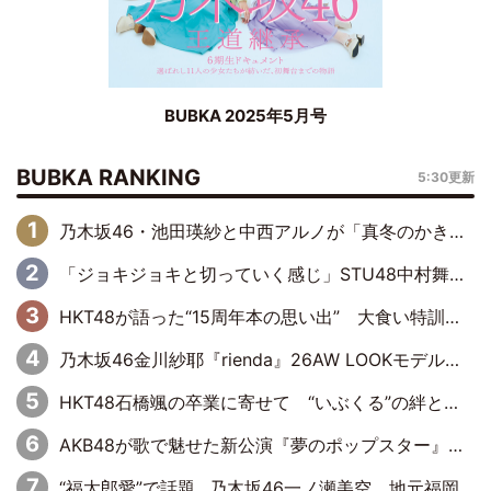
BUBKA 2025年5月号
BUBKA RANKING
5:30更新
乃木坂46・池田瑛紗と中西アルノが「真冬のかき氷」騒動で火花散らす！ 因縁の裏にあるのは、逆境をともに“凌”ぐ似た者同士の絆
「ジョキジョキと切っていく感じ」STU48中村舞、新しい挑戦は自らの手で
HKT48が語った“15周年本の思い出” 大食い特訓・守護霊企画・制服グラビア…盛りだくさんの裏話
乃木坂46金川紗耶『rienda』26AW LOOKモデルに就任
HKT48石橋颯の卒業に寄せて “いぶくる”の絆と後輩・龍頭綺音の決意
AKB48が歌で魅せた新公演『夢のポップスター』 初日から全身全霊のステージ
“福太郎愛”で話題…乃木坂46一ノ瀬美空、地元福岡『めんべい25周年トップサポーター』に就任