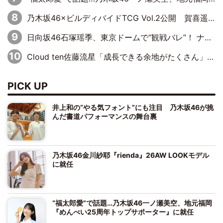
乃木坂46×ビルディバイドTCG Vol.2公開 賀喜遥香＆田村真佑が『京まふ』ステージに登壇
日向坂46石塚瑶季、東京ドームで“観戦バレ”！ ナイツ・塙も認めた「巨人に詳しすぎるアイドル」は元VENUSスクール生で杉内コーチ推し⁉
Cloud ten佐藤流星「成長できる余地がたくさん」、本田高優「何度見ても飽きない公演に」
PICK UP
井上和の“やる気フォント”にも注目 乃木坂46が挑
んだ書道パフォーマンスの舞台裏
乃木坂46金川紗耶『rienda』26AW LOOKモデル
に就任
“福太郎愛”で話題…乃木坂46一ノ瀬美空、地元福岡
『めんべい25周年トップサポーター』に就任