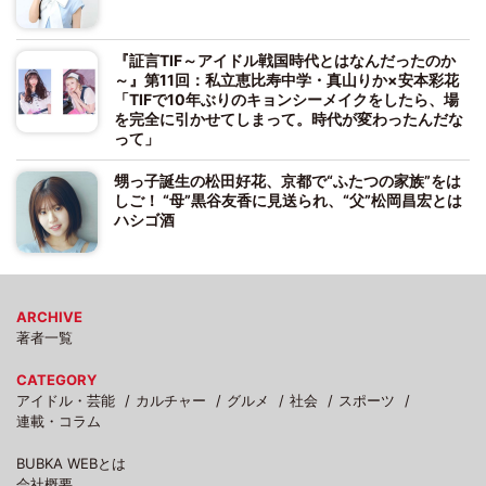
『証言TIF～アイドル戦国時代とはなんだったのか
～』第11回：私立恵比寿中学・真山りか×安本彩花
「TIFで10年ぶりのキョンシーメイクをしたら、場
を完全に引かせてしまって。時代が変わったんだな
って」
甥っ子誕生の松田好花、京都で“ふたつの家族”をは
しご！ “母”黒谷友香に見送られ、“父”松岡昌宏とは
ハシゴ酒
ARCHIVE
著者一覧
CATEGORY
アイドル・芸能
カルチャー
グルメ
社会
スポーツ
連載・コラム
BUBKA WEBとは
会社概要