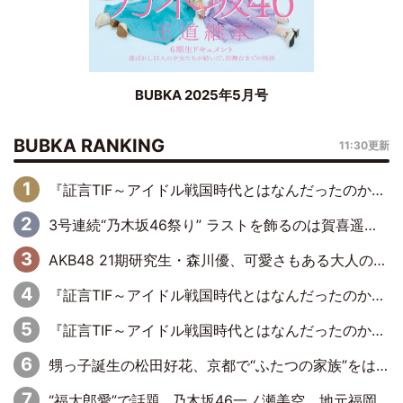
BUBKA 2025年5月号
BUBKA RANKING
11:30更新
『証言TIF～アイドル戦国時代とはなんだったのか～』第6回：でんぱ組.inc・古川未鈴×相沢梨紗「『ハロプロやりたかったな』って言ったら、夢眠ねむさんに『てめえはでんぱ組．incなんだよ！』って肩パンされて(笑)」
3号連続“乃木坂46祭り” ラストを飾るのは賀喜遥香…5年ぶりの登場に「5年分大人になった私を見ていただけたら」
AKB48 21期研究生・森川優、可愛さもある大人の女性に
『証言TIF～アイドル戦国時代とはなんだったのか～』第11回：私立恵比寿中学・真山りか×安本彩花「TIFで10年ぶりのキョンシーメイクをしたら、場を完全に引かせてしまって。時代が変わったんだなって」
『証言TIF～アイドル戦国時代とはなんだったのか～』第10回：さくら学院・武藤彩未×飯田らうら「正直、中3で辞めるというのを信じてなくて。そう言われてはいたけど、嘘でしょって」
甥っ子誕生の松田好花、京都で“ふたつの家族”をはしご！ “母”黒谷友香に見送られ、“父”松岡昌宏とはハシゴ酒
“福太郎愛”で話題…乃木坂46一ノ瀬美空、地元福岡『めんべい25周年トップサポーター』に就任