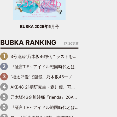
BUBKA 2025年5月号
BUBKA RANKING
17:30更新
3号連続“乃木坂46祭り” ラストを飾るのは賀喜遥香…5年ぶりの登場に「5年分大人になった私を見ていただけたら」
『証言TIF～アイドル戦国時代とはなんだったのか～』第6回：でんぱ組.inc・古川未鈴×相沢梨紗「『ハロプロやりたかったな』って言ったら、夢眠ねむさんに『てめえはでんぱ組．incなんだよ！』って肩パンされて(笑)」
“福太郎愛”で話題…乃木坂46一ノ瀬美空、地元福岡『めんべい25周年トップサポーター』に就任
AKB48 21期研究生・森川優、可愛さもある大人の女性に
乃木坂46金川紗耶『rienda』26AW LOOKモデルに就任
『証言TIF～アイドル戦国時代とはなんだったのか～』第11回：私立恵比寿中学・真山りか×安本彩花「TIFで10年ぶりのキョンシーメイクをしたら、場を完全に引かせてしまって。時代が変わったんだなって」