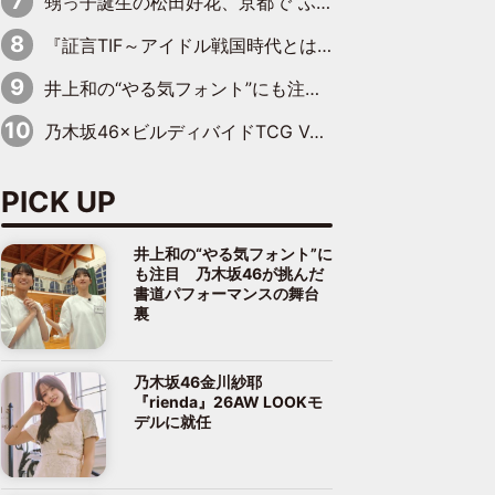
甥っ子誕生の松田好花、京都で“ふたつの家族”をはしご！ “母”黒谷友香に見送られ、“父”松岡昌宏とはハシゴ酒
『証言TIF～アイドル戦国時代とはなんだったのか～』第10回：さくら学院・武藤彩未×飯田らうら「正直、中3で辞めるというのを信じてなくて。そう言われてはいたけど、嘘でしょって」
井上和の“やる気フォント”にも注目 乃木坂46が挑んだ書道パフォーマンスの舞台裏
乃木坂46×ビルディバイドTCG Vol.2公開 賀喜遥香＆田村真佑が『京まふ』ステージに登壇
PICK UP
井上和の“やる気フォント”に
も注目 乃木坂46が挑んだ
書道パフォーマンスの舞台
裏
乃木坂46金川紗耶
『rienda』26AW LOOKモ
デルに就任