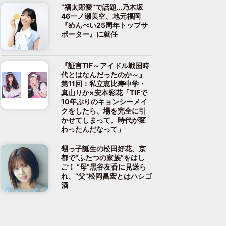
“福太郎愛”で話題…乃木坂
46一ノ瀬美空、地元福岡
『めんべい25周年トップサ
ポーター』に就任
『証言TIF～アイドル戦国時
代とはなんだったのか～』
第11回：私立恵比寿中学・
真山りか×安本彩花「TIFで
10年ぶりのキョンシーメイ
クをしたら、場を完全に引
かせてしまって。時代が変
わったんだなって」
甥っ子誕生の松田好花、京
都で“ふたつの家族”をはし
ご！ “母”黒谷友香に見送ら
れ、“父”松岡昌宏とはハシゴ
酒