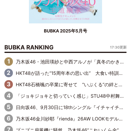
BUBKA 2025年5月号
BUBKA RANKING
17:30更新
乃木坂46・池田瑛紗と中西アルノが「真冬のかき氷」騒動で火花散らす！ 因縁の裏にあるのは、逆境をともに“凌”ぐ似た者同士の絆
HKT48が語った“15周年本の思い出” 大食い特訓・守護霊企画・制服グラビア…盛りだくさんの裏話
HKT48石橋颯の卒業に寄せて “いぶくる”の絆と後輩・龍頭綺音の決意
「ジョキジョキと切っていく感じ」STU48中村舞、新しい挑戦は自らの手で
日向坂46、9月30日に18thシングル『イチャイチャ虫』の発売決定！ フォーメーションは『日向坂で会いましょう』にて発表
乃木坂46金川紗耶『rienda』26AW LOOKモデルに就任
プニプニ扇風機に騒然 乃木坂46“これいくら金”延長中は今回もわちゃわちゃ全開