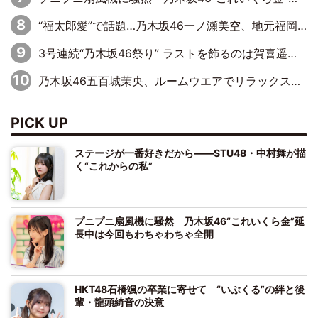
“福太郎愛”で話題…乃木坂46一ノ瀬美空、地元福岡『めんべい25周年トップサポーター』に就任
3号連続“乃木坂46祭り” ラストを飾るのは賀喜遥香…5年ぶりの登場に「5年分大人になった私を見ていただけたら」
乃木坂46五百城茉央、ルームウエアでリラックス「今回のグラビアを見て成長を感じていただけるとうれしい」
PICK UP
ステージが一番好きだから――STU48・中村舞が描
く“これからの私”
プニプニ扇風機に騒然 乃木坂46“これいくら金”延
長中は今回もわちゃわちゃ全開
HKT48石橋颯の卒業に寄せて “いぶくる”の絆と後
輩・龍頭綺音の決意