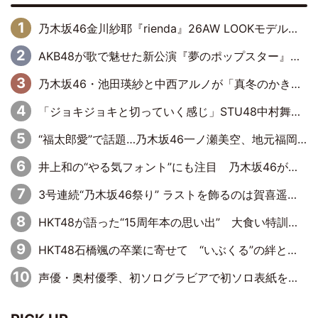
乃木坂46金川紗耶『rienda』26AW LOOKモデルに就任
AKB48が歌で魅せた新公演『夢のポップスター』 初日から全身全霊のステージ
乃木坂46・池田瑛紗と中西アルノが「真冬のかき氷」騒動で火花散らす！ 因縁の裏にあるのは、逆境をともに“凌”ぐ似た者同士の絆
「ジョキジョキと切っていく感じ」STU48中村舞、新しい挑戦は自らの手で
“福太郎愛”で話題…乃木坂46一ノ瀬美空、地元福岡『めんべい25周年トップサポーター』に就任
井上和の“やる気フォント”にも注目 乃木坂46が挑んだ書道パフォーマンスの舞台裏
3号連続“乃木坂46祭り” ラストを飾るのは賀喜遥香…5年ぶりの登場に「5年分大人になった私を見ていただけたら」
HKT48が語った“15周年本の思い出” 大食い特訓・守護霊企画・制服グラビア…盛りだくさんの裏話
HKT48石橋颯の卒業に寄せて “いぶくる”の絆と後輩・龍頭綺音の決意
声優・奥村優季、初ソログラビアで初ソロ表紙を飾る！ 初めて見せる表情や、声優を志したきっかけなどを語った必読のインタビューを掲載