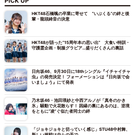
PICK UP
HKT48石橋颯の卒業に寄せて “いぶくる”の絆と後
輩・龍頭綺音の決意
HKT48が語った“15周年本の思い出” 大食い特訓・
守護霊企画・制服グラビア…盛りだくさんの裏話
日向坂46、9月30日に18thシングル『イチャイチャ
虫』の発売決定！ フォーメーションは『日向坂で会
いましょう』にて発表
乃木坂46・池田瑛紗と中西アルノが「真冬のかき
氷」騒動で火花散らす！ 因縁の裏にあるのは、逆境
をともに“凌”ぐ似た者同士の絆
「ジョキジョキと切っていく感じ」STU48中村舞、
新しい挑戦は自らの手で