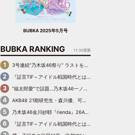
BUBKA 2025年5月号
BUBKA RANKING
17:30更新
3号連続“乃木坂46祭り” ラストを飾るのは賀喜遥香…5年ぶりの登場に「5年分大人になった私を見ていただけたら」
『証言TIF～アイドル戦国時代とはなんだったのか～』第6回：でんぱ組.inc・古川未鈴×相沢梨紗「『ハロプロやりたかったな』って言ったら、夢眠ねむさんに『てめえはでんぱ組．incなんだよ！』って肩パンされて(笑)」
“福太郎愛”で話題…乃木坂46一ノ瀬美空、地元福岡『めんべい25周年トップサポーター』に就任
AKB48 21期研究生・森川優、可愛さもある大人の女性に
乃木坂46金川紗耶『rienda』26AW LOOKモデルに就任
『証言TIF～アイドル戦国時代とはなんだったのか～』第11回：私立恵比寿中学・真山りか×安本彩花「TIFで10年ぶりのキョンシーメイクをしたら、場を完全に引かせてしまって。時代が変わったんだなって」