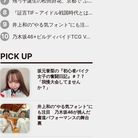
甥っ子誕生の松田好花、京都で“ふたつの家族”をはしご！ “母”黒谷友香に見送られ、“父”松岡昌宏とはハシゴ酒
『証言TIF～アイドル戦国時代とはなんだったのか～』第10回：さくら学院・武藤彩未×飯田らうら「正直、中3で辞めるというのを信じてなくて。そう言われてはいたけど、嘘でしょって」
井上和の“やる気フォント”にも注目 乃木坂46が挑んだ書道パフォーマンスの舞台裏
乃木坂46×ビルディバイドTCG Vol.2公開 賀喜遥香＆田村真佑が『京まふ』ステージに登壇
PICK UP
坂元誉梨の『初心者バイク
女子の奮闘日記』＃７７
「我慢大会してません
か？」
井上和の“やる気フォント”に
も注目 乃木坂46が挑んだ
書道パフォーマンスの舞台
裏