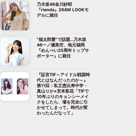
乃木坂46金川紗耶
『rienda』26AW LOOKモ
デルに就任
“福太郎愛”で話題…乃木坂
46一ノ瀬美空、地元福岡
『めんべい25周年トップサ
ポーター』に就任
『証言TIF～アイドル戦国時
代とはなんだったのか～』
第11回：私立恵比寿中学・
真山りか×安本彩花「TIFで
10年ぶりのキョンシーメイ
クをしたら、場を完全に引
かせてしまって。時代が変
わったんだなって」