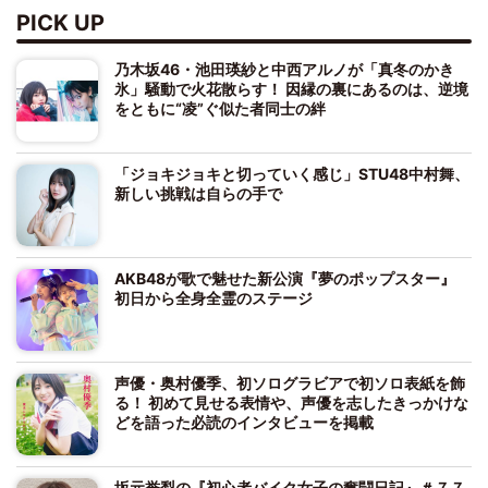
PICK UP
乃木坂46・池田瑛紗と中西アルノが「真冬のかき
氷」騒動で火花散らす！ 因縁の裏にあるのは、逆境
をともに“凌”ぐ似た者同士の絆
「ジョキジョキと切っていく感じ」STU48中村舞、
新しい挑戦は自らの手で
AKB48が歌で魅せた新公演『夢のポップスター』
初日から全身全霊のステージ
声優・奥村優季、初ソログラビアで初ソロ表紙を飾
る！ 初めて見せる表情や、声優を志したきっかけな
どを語った必読のインタビューを掲載
坂元誉梨の『初心者バイク女子の奮闘日記』＃７７