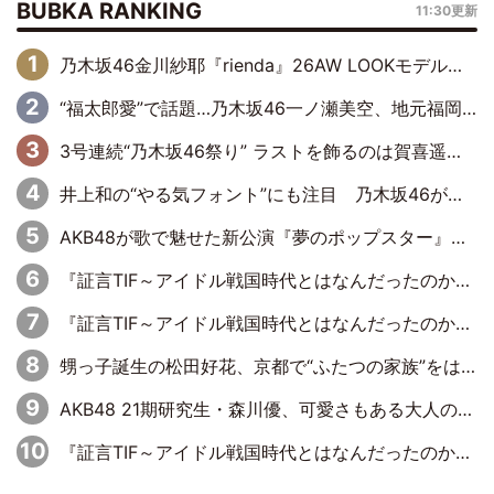
BUBKA RANKING
11:30更新
乃木坂46金川紗耶『rienda』26AW LOOKモデルに就任
“福太郎愛”で話題…乃木坂46一ノ瀬美空、地元福岡『めんべい25周年トップサポーター』に就任
3号連続“乃木坂46祭り” ラストを飾るのは賀喜遥香…5年ぶりの登場に「5年分大人になった私を見ていただけたら」
井上和の“やる気フォント”にも注目 乃木坂46が挑んだ書道パフォーマンスの舞台裏
AKB48が歌で魅せた新公演『夢のポップスター』 初日から全身全霊のステージ
『証言TIF～アイドル戦国時代とはなんだったのか～』第6回：でんぱ組.inc・古川未鈴×相沢梨紗「『ハロプロやりたかったな』って言ったら、夢眠ねむさんに『てめえはでんぱ組．incなんだよ！』って肩パンされて(笑)」
『証言TIF～アイドル戦国時代とはなんだったのか～』第11回：私立恵比寿中学・真山りか×安本彩花「TIFで10年ぶりのキョンシーメイクをしたら、場を完全に引かせてしまって。時代が変わったんだなって」
甥っ子誕生の松田好花、京都で“ふたつの家族”をはしご！ “母”黒谷友香に見送られ、“父”松岡昌宏とはハシゴ酒
AKB48 21期研究生・森川優、可愛さもある大人の女性に
『証言TIF～アイドル戦国時代とはなんだったのか～』第10回：さくら学院・武藤彩未×飯田らうら「正直、中3で辞めるというのを信じてなくて。そう言われてはいたけど、嘘でしょって」