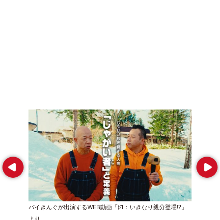
Prev
Next
バイきんぐが出演するWEB動画「♯1：いきなり親分登場!?」
より