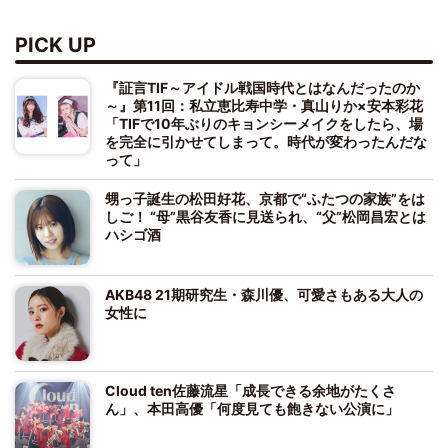
PICK UP
『証言TIF～アイドル戦国時代とはなんだったのか
～』第11回：私立恵比寿中学・真山りか×安本彩花
「TIFで10年ぶりのキョンシーメイクをしたら、場
を完全に引かせてしまって。時代が変わったんだな
って」
甥っ子誕生の松田好花、京都で“ふたつの家族”をは
しご！ “母”黒谷友香に見送られ、“父”松岡昌宏とは
ハシゴ酒
AKB48 21期研究生・森川優、可愛さもある大人の
女性に
Cloud ten佐藤流星「成長できる余地がたくさ
ん」、本田高優「何度見ても飽きない公演に」