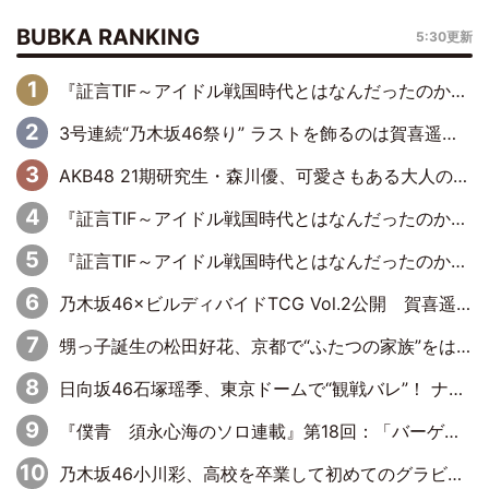
BUBKA RANKING
5:30更新
『証言TIF～アイドル戦国時代とはなんだったのか～』第6回：でんぱ組.inc・古川未鈴×相沢梨紗「『ハロプロやりたかったな』って言ったら、夢眠ねむさんに『てめえはでんぱ組．incなんだよ！』って肩パンされて(笑)」
3号連続“乃木坂46祭り” ラストを飾るのは賀喜遥香…5年ぶりの登場に「5年分大人になった私を見ていただけたら」
AKB48 21期研究生・森川優、可愛さもある大人の女性に
『証言TIF～アイドル戦国時代とはなんだったのか～』第11回：私立恵比寿中学・真山りか×安本彩花「TIFで10年ぶりのキョンシーメイクをしたら、場を完全に引かせてしまって。時代が変わったんだなって」
『証言TIF～アイドル戦国時代とはなんだったのか～』第10回：さくら学院・武藤彩未×飯田らうら「正直、中3で辞めるというのを信じてなくて。そう言われてはいたけど、嘘でしょって」
乃木坂46×ビルディバイドTCG Vol.2公開 賀喜遥香＆田村真佑が『京まふ』ステージに登壇
甥っ子誕生の松田好花、京都で“ふたつの家族”をはしご！ “母”黒谷友香に見送られ、“父”松岡昌宏とはハシゴ酒
日向坂46石塚瑶季、東京ドームで“観戦バレ”！ ナイツ・塙も認めた「巨人に詳しすぎるアイドル」は元VENUSスクール生で杉内コーチ推し⁉
『僕青 須永心海のソロ連載』第18回：「バーゲンセールハンターみうな inしまむら」編
乃木坂46小川彩、高校を卒業して初めてのグラビア「大人になった感じがしました(笑)」