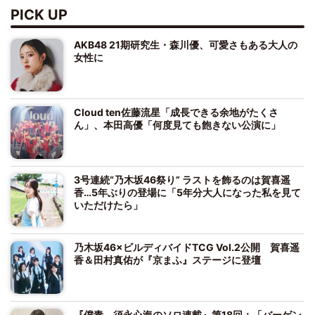
PICK UP
AKB48 21期研究生・森川優、可愛さもある大人の
女性に
Cloud ten佐藤流星「成長できる余地がたくさ
ん」、本田高優「何度見ても飽きない公演に」
3号連続“乃木坂46祭り” ラストを飾るのは賀喜遥
香…5年ぶりの登場に「5年分大人になった私を見て
いただけたら」
乃木坂46×ビルディバイドTCG Vol.2公開 賀喜遥
香＆田村真佑が『京まふ』ステージに登壇
『僕青 須永心海のソロ連載』第18回：「バーゲン