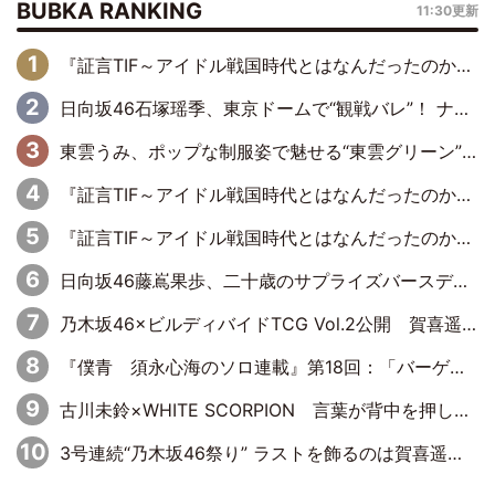
BUBKA RANKING
11:30更新
『証言TIF～アイドル戦国時代とはなんだったのか～』第6回：でんぱ組.inc・古川未鈴×相沢梨紗「『ハロプロやりたかったな』って言ったら、夢眠ねむさんに『てめえはでんぱ組．incなんだよ！』って肩パンされて(笑)」
日向坂46石塚瑶季、東京ドームで“観戦バレ”！ ナイツ・塙も認めた「巨人に詳しすぎるアイドル」は元VENUSスクール生で杉内コーチ推し⁉
東雲うみ、ポップな制服姿で魅せる“東雲グリーン”の正体
『証言TIF～アイドル戦国時代とはなんだったのか～』第8回：Negicco・Nao☆×Megu×Kaede「東京からオファーが来たのと、梨の皮剥きとどっちが大事なんだって」
『証言TIF～アイドル戦国時代とはなんだったのか～』第10回：さくら学院・武藤彩未×飯田らうら「正直、中3で辞めるというのを信じてなくて。そう言われてはいたけど、嘘でしょって」
日向坂46藤嶌果歩、二十歳のサプライズバースデーに大喜び「頼られる先輩になれるように努力していきたい」
乃木坂46×ビルディバイドTCG Vol.2公開 賀喜遥香＆田村真佑が『京まふ』ステージに登壇
『僕青 須永心海のソロ連載』第18回：「バーゲンセールハンターみうな inしまむら」編
古川未鈴×WHITE SCORPION 言葉が背中を押した“それぞれの決意”
3号連続“乃木坂46祭り” ラストを飾るのは賀喜遥香…5年ぶりの登場に「5年分大人になった私を見ていただけたら」