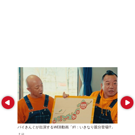
Prev
Next
バイきんぐが出演するWEB動画「♯1：いきなり親分登場!?」
より