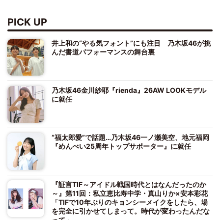
PICK UP
井上和の“やる気フォント”にも注目 乃木坂46が挑
んだ書道パフォーマンスの舞台裏
乃木坂46金川紗耶『rienda』26AW LOOKモデル
に就任
“福太郎愛”で話題…乃木坂46一ノ瀬美空、地元福岡
『めんべい25周年トップサポーター』に就任
『証言TIF～アイドル戦国時代とはなんだったのか
～』第11回：私立恵比寿中学・真山りか×安本彩花
「TIFで10年ぶりのキョンシーメイクをしたら、場
を完全に引かせてしまって。時代が変わったんだな
って」