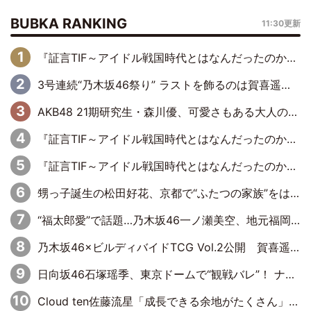
BUBKA RANKING
11:30更新
『証言TIF～アイドル戦国時代とはなんだったのか～』第6回：でんぱ組.inc・古川未鈴×相沢梨紗「『ハロプロやりたかったな』って言ったら、夢眠ねむさんに『てめえはでんぱ組．incなんだよ！』って肩パンされて(笑)」
3号連続“乃木坂46祭り” ラストを飾るのは賀喜遥香…5年ぶりの登場に「5年分大人になった私を見ていただけたら」
AKB48 21期研究生・森川優、可愛さもある大人の女性に
『証言TIF～アイドル戦国時代とはなんだったのか～』第11回：私立恵比寿中学・真山りか×安本彩花「TIFで10年ぶりのキョンシーメイクをしたら、場を完全に引かせてしまって。時代が変わったんだなって」
『証言TIF～アイドル戦国時代とはなんだったのか～』第10回：さくら学院・武藤彩未×飯田らうら「正直、中3で辞めるというのを信じてなくて。そう言われてはいたけど、嘘でしょって」
甥っ子誕生の松田好花、京都で“ふたつの家族”をはしご！ “母”黒谷友香に見送られ、“父”松岡昌宏とはハシゴ酒
“福太郎愛”で話題…乃木坂46一ノ瀬美空、地元福岡『めんべい25周年トップサポーター』に就任
乃木坂46×ビルディバイドTCG Vol.2公開 賀喜遥香＆田村真佑が『京まふ』ステージに登壇
日向坂46石塚瑶季、東京ドームで“観戦バレ”！ ナイツ・塙も認めた「巨人に詳しすぎるアイドル」は元VENUSスクール生で杉内コーチ推し⁉
Cloud ten佐藤流星「成長できる余地がたくさん」、本田高優「何度見ても飽きない公演に」