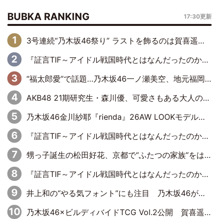
BUBKA RANKING
17:30更新
3号連続“乃木坂46祭り” ラストを飾るのは賀喜遥香…5年ぶりの登場に「5年分大人になった私を見ていただけたら」
『証言TIF～アイドル戦国時代とはなんだったのか～』第6回：でんぱ組.inc・古川未鈴×相沢梨紗「『ハロプロやりたかったな』って言ったら、夢眠ねむさんに『てめえはでんぱ組．incなんだよ！』って肩パンされて(笑)」
“福太郎愛”で話題…乃木坂46一ノ瀬美空、地元福岡『めんべい25周年トップサポーター』に就任
AKB48 21期研究生・森川優、可愛さもある大人の女性に
乃木坂46金川紗耶『rienda』26AW LOOKモデルに就任
『証言TIF～アイドル戦国時代とはなんだったのか～』第11回：私立恵比寿中学・真山りか×安本彩花「TIFで10年ぶりのキョンシーメイクをしたら、場を完全に引かせてしまって。時代が変わったんだなって」
甥っ子誕生の松田好花、京都で“ふたつの家族”をはしご！ “母”黒谷友香に見送られ、“父”松岡昌宏とはハシゴ酒
『証言TIF～アイドル戦国時代とはなんだったのか～』第10回：さくら学院・武藤彩未×飯田らうら「正直、中3で辞めるというのを信じてなくて。そう言われてはいたけど、嘘でしょって」
井上和の“やる気フォント”にも注目 乃木坂46が挑んだ書道パフォーマンスの舞台裏
乃木坂46×ビルディバイドTCG Vol.2公開 賀喜遥香＆田村真佑が『京まふ』ステージに登壇