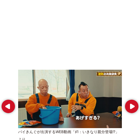
Prev
Next
バイきんぐが出演するWEB動画「♯1：いきなり親分登場!?」
より