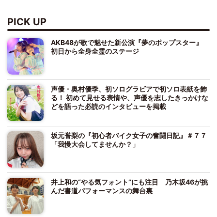
PICK UP
AKB48が歌で魅せた新公演『夢のポップスター』
初日から全身全霊のステージ
声優・奥村優季、初ソログラビアで初ソロ表紙を飾
る！ 初めて見せる表情や、声優を志したきっかけな
どを語った必読のインタビューを掲載
坂元誉梨の『初心者バイク女子の奮闘日記』＃７７
「我慢大会してませんか？」
井上和の“やる気フォント”にも注目 乃木坂46が挑
んだ書道パフォーマンスの舞台裏