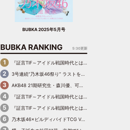
BUBKA 2025年5月号
BUBKA RANKING
5:30更新
『証言TIF～アイドル戦国時代とはなんだったのか～』第6回：でんぱ組.inc・古川未鈴×相沢梨紗「『ハロプロやりたかったな』って言ったら、夢眠ねむさんに『てめえはでんぱ組．incなんだよ！』って肩パンされて(笑)」
3号連続“乃木坂46祭り” ラストを飾るのは賀喜遥香…5年ぶりの登場に「5年分大人になった私を見ていただけたら」
AKB48 21期研究生・森川優、可愛さもある大人の女性に
『証言TIF～アイドル戦国時代とはなんだったのか～』第11回：私立恵比寿中学・真山りか×安本彩花「TIFで10年ぶりのキョンシーメイクをしたら、場を完全に引かせてしまって。時代が変わったんだなって」
『証言TIF～アイドル戦国時代とはなんだったのか～』第10回：さくら学院・武藤彩未×飯田らうら「正直、中3で辞めるというのを信じてなくて。そう言われてはいたけど、嘘でしょって」
乃木坂46×ビルディバイドTCG Vol.2公開 賀喜遥香＆田村真佑が『京まふ』ステージに登壇