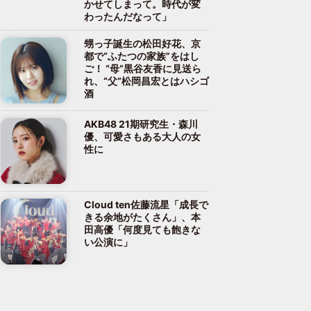
かせてしまって。時代が変
わったんだなって」
甥っ子誕生の松田好花、京
都で“ふたつの家族”をはし
ご！ “母”黒谷友香に見送ら
れ、“父”松岡昌宏とはハシゴ
酒
AKB48 21期研究生・森川
優、可愛さもある大人の女
性に
Cloud ten佐藤流星「成長で
きる余地がたくさん」、本
田高優「何度見ても飽きな
い公演に」