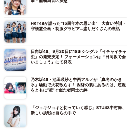
輩・龍頭綺音の決意
HKT48が語った“15周年本の思い出” 大食い特訓・
守護霊企画・制服グラビア…盛りだくさんの裏話
日向坂46、9月30日に18thシングル『イチャイチャ
虫』の発売決定！ フォーメーションは『日向坂で会
いましょう』にて発表
乃木坂46・池田瑛紗と中西アルノが「真冬のかき
氷」騒動で火花散らす！ 因縁の裏にあるのは、逆境
をともに“凌”ぐ似た者同士の絆
「ジョキジョキと切っていく感じ」STU48中村舞、
新しい挑戦は自らの手で