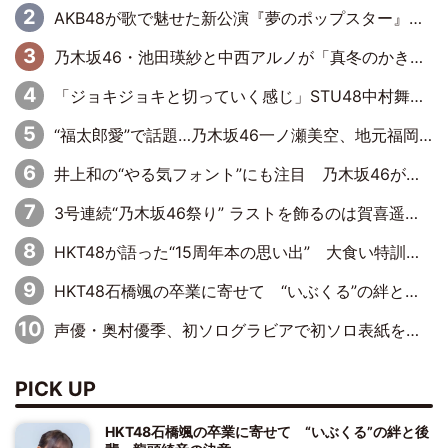
AKB48が歌で魅せた新公演『夢のポップスター』 初日から全身全霊のステージ
乃木坂46・池田瑛紗と中西アルノが「真冬のかき氷」騒動で火花散らす！ 因縁の裏にあるのは、逆境をともに“凌”ぐ似た者同士の絆
「ジョキジョキと切っていく感じ」STU48中村舞、新しい挑戦は自らの手で
“福太郎愛”で話題…乃木坂46一ノ瀬美空、地元福岡『めんべい25周年トップサポーター』に就任
井上和の“やる気フォント”にも注目 乃木坂46が挑んだ書道パフォーマンスの舞台裏
3号連続“乃木坂46祭り” ラストを飾るのは賀喜遥香…5年ぶりの登場に「5年分大人になった私を見ていただけたら」
HKT48が語った“15周年本の思い出” 大食い特訓・守護霊企画・制服グラビア…盛りだくさんの裏話
HKT48石橋颯の卒業に寄せて “いぶくる”の絆と後輩・龍頭綺音の決意
声優・奥村優季、初ソログラビアで初ソロ表紙を飾る！ 初めて見せる表情や、声優を志したきっかけなどを語った必読のインタビューを掲載
PICK UP
HKT48石橋颯の卒業に寄せて “いぶくる”の絆と後